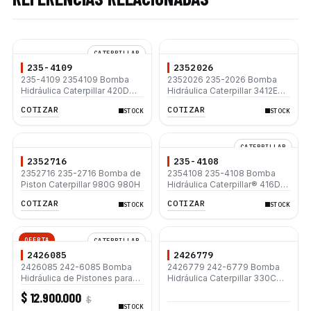
CATERPILLAR
235-4109
2352026
235-4109 2354109 Bomba
2352026 235-2026 Bomba
Hidráulica Caterpillar 420D
Hidráulica Caterpillar 3412E
430D 432D 442D
3408E C32 D9N D10N
COTIZAR
COTIZAR
STOCK
STOCK
CATERPILLAR
2352716
235-4108
2352716 235-2716 Bomba de
2354108 235-4108 Bomba
Piston Caterpillar 980G 980H
Hidráulica Caterpillar® 416D
424D
COTIZAR
COTIZAR
STOCK
STOCK
OFERTA
CATERPILLAR
2426085
2426779
2426085 242-6085 Bomba
2426779 242-6779 Bomba
Hidráulica de Pistones para
Hidráulica Caterpillar 330C
Retroexcavadora Caterpillar
330C L
$ 12.900.000
$
420D 430D
STOCK