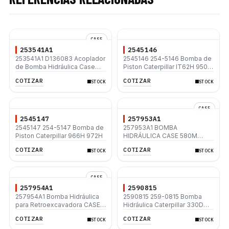
CASE
253541A1
2545146
253541A1 D136083 Acoplador
2545146 254-5146 Bomba de
de Bomba Hidráulica Case
Piston Caterpillar IT62H 950H
580K 580SK 580L 580SL
962H
COTIZAR
COTIZAR
STOCK
STOCK
590L 590SL
CASE
2545147
257953A1
2545147 254-5147 Bomba de
257953A1 BOMBA
Piston Caterpillar 966H 972H
HIDRÁULICA CASE 580M
580L 590SM 570LXT
COTIZAR
COTIZAR
STOCK
STOCK
570MXT 28.5 GPM 17
DIENTES
CASE
257954A1
2590815
257954A1 Bomba Hidráulica
2590815 259-0815 Bomba
para Retroexcavadora CASE
Hidráulica Caterpillar 330D
580SM 580M 580MXT
330D L 336D 336D L 336D2
COTIZAR
COTIZAR
STOCK
STOCK
590SM
336D2 L