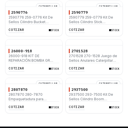
CATERPILLAR
CATERPILLAR
2590776
2590779
2590776 259-0776 Kit De
2590779 259-0779 Kit De
Sellos Cilindro Bucket
Sellos Cilindro Stick
Caterpillar 324D 324D L
Caterpillar 320D 320D2 325D
COTIZAR
COTIZAR
STOCK
STOCK
330D2
26000-918
2701528
26000-918 KIT DE
2701528 270-1528 Juego de
REPARACIÓN BOMBA GR
Sellos Anulares Caterpillar
DANFOSS / EATON
Nitrilo NBR 90 Dureza - O-ring
COTIZAR
COTIZAR
STOCK
STOCK
Seal Kit Nitrile
CATERPILLAR
CATERPILLAR
2807870
2937500
2807870 280-7870
2937500 293-7500 Kit De
Empaquetadura para
Sellos Cilindro Boom
Caterpillar 120K 140K 330D
Caterpillar 320 L E200B
COTIZAR
COTIZAR
STOCK
STOCK
416E 416F 420D
EL200B