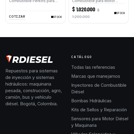
Combustible Perkins para
Combustible para Motor
motor Caterpillar® C4.4 C6.6
Perkins Caterpillar C4.4 C6.6
$ 1.020.000
$
430E 450E D6K 924H
STOCK
COTIZAR
1.200.000
STOCK
CATÁLOGO
Todas las referencias
Repuestos para sistemas
Marcas que manejamos
de inyección y sistemas
hidráulicos: maquinaria
Inyectores de Combustible
pesada, construcción, agro,
Diésel
camión, bus y vehículo
Bombas Hidráulicas
diésel. Bogotá, Colombia.
Kits de Sellos y Reparación
Sensores para Motor Diésel
y Maquinaria