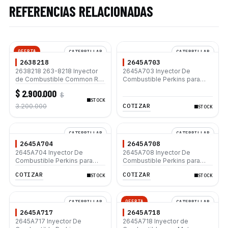
REFERENCIAS RELACIONADAS
OFERTA
CATERPILLAR
CATERPILLAR
2638218
2645A703
2638218 263-8218 Inyector
2645A703 Inyector De
de Combustible Common Rail
Combustible Perkins para
para Caterpillar C7 325D 120K
motor Caterpillar® C4.4 C6.6
$ 2.900.000
$
12M 140K 950H
953D D6K
STOCK
COTIZAR
3.200.000
STOCK
CATERPILLAR
CATERPILLAR
2645A704
2645A708
2645A704 Inyector De
2645A708 Inyector De
Combustible Perkins para
Combustible Perkins para
motor Caterpillar® C4.4 C6.6
motor Caterpillar® C4.4 C6.6
COTIZAR
COTIZAR
STOCK
STOCK
953D D6K
953D D6K
OFERTA
CATERPILLAR
CATERPILLAR
2645A717
2645A718
2645A717 Inyector De
2645A718 Inyector de