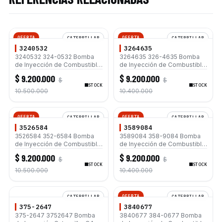
OFERTA
OFERTA
CATERPILLAR
CATERPILLAR
3240532
3264635
3240532 324-0532 Bomba
3264635 326-4635 Bomba
de Inyección de Combustible
de Inyección de Combustible
para Motores Caterpillar C4.4
para Motores Caterpillar C6.4
$ 9.200.000
$ 9.200.000
$
$
C6.6 Retrocargadores 420E
C6.6 Excavadoras 320D 320D
STOCK
STOCK
430E 450E Bulldozers D3K XL
L 323D L
10.500.000
10.400.000
D4K XL D5K LGP
OFERTA
OFERTA
CATERPILLAR
CATERPILLAR
3526584
3589084
3526584 352-6584 Bomba
3589084 358-9084 Bomba
de Inyección de Combustible
de Inyección de Combustible
para Motores Caterpillar C4.4
para Motores Caterpillar C6.4
$ 9.200.000
$ 9.200.000
$
$
C6.6 Retrocargadores 420E
C6.6 Excavadoras 320D 320D
STOCK
STOCK
430E 450E Bulldozers D3K XL
L 323D L
10.500.000
10.400.000
D4K XL D5K LGP
OFERTA
CATERPILLAR
CATERPILLAR
375-2647
3840677
375-2647 3752647 Bomba
3840677 384-0677 Bomba