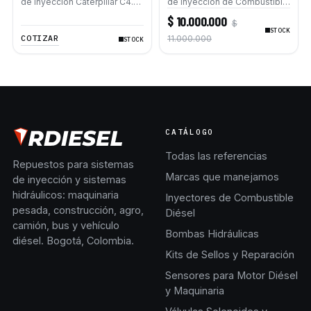
de Inyección Caterpillar C4.4
de Inyección de Combustible
C7.1 320D 326D2 330D2 D6N
para Motores Caterpillar C7
$ 10.000.000
$
AP500F AP600 815K CS68B
Excavadoras 325D L 330D L
STOCK
336D L 336D2 L 340D L
COTIZAR
11.000.000
STOCK
340D2 L
CATÁLOGO
Todas las referencias
Repuestos para sistemas
Marcas que manejamos
de inyección y sistemas
hidráulicos: maquinaria
Inyectores de Combustible
pesada, construcción, agro,
Diésel
camión, bus y vehículo
Bombas Hidráulicas
diésel. Bogotá, Colombia.
Kits de Sellos y Reparación
Sensores para Motor Diésel
y Maquinaria