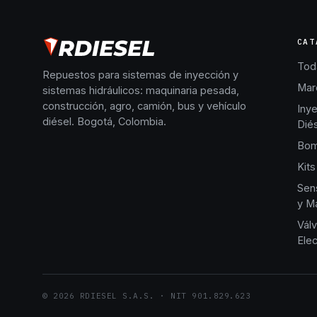
CAT
Toda
Repuestos para sistemas de inyección y
Mar
sistemas hidráulicos: maquinaria pesada,
construcción, agro, camión, bus y vehículo
Iny
diésel. Bogotá, Colombia.
Dié
Bom
Kits
Sen
y Ma
Válv
Elec
©
2026
RDIESEL S.A.S.
· NIT
901.829.623