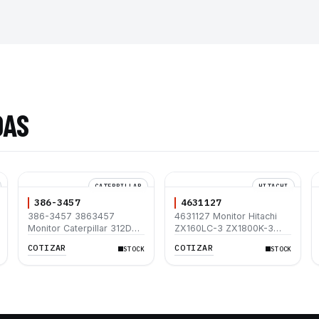
DAS
CATERPILLAR
HITACHI
386-3457
4631127
386-3457 3863457
4631127 Monitor Hitachi
Monitor Caterpillar 312D
ZX160LC-3 ZX1800K-3
312D L 320D 320D L 323D
ZX180LC-3 ZX200-3
COTIZAR
COTIZAR
STOCK
STOCK
L 325D 325D L 330D
ZX210H-3
330D L 336D L 345C L
365C 385C