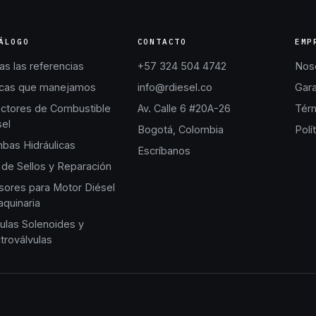
ÁLOGO
CONTACTO
EMP
s las referencias
+57 324 504 4742
Nos
cas que manejamos
info@rdiesel.co
Gara
ectores de Combustible
Av. Calle 6 #20A-26
Térm
sel
Bogotá, Colombia
Polí
bas Hidráulicas
Escríbanos
 de Sellos y Reparación
sores para Motor Diésel
quinaria
ulas Solenoides y
troválvulas