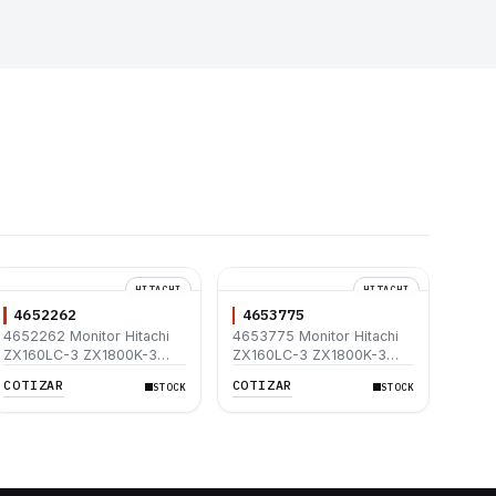
HITACHI
HITACHI
4652262
4653775
4652262 Monitor Hitachi
4653775 Monitor Hitachi
ZX160LC-3 ZX1800K-3
ZX160LC-3 ZX1800K-3
ZX180LC-3 ZX200-3
ZX180LC-3 ZX200-3
COTIZAR
COTIZAR
STOCK
STOCK
ZX210H-3
ZX210H-3