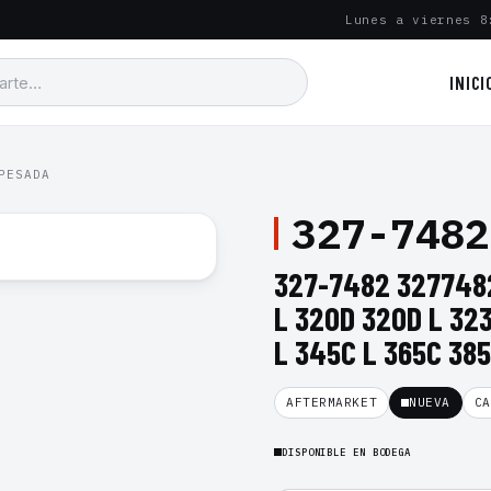
Lunes a viernes 8
INICI
PESADA
327-7482
327-7482 327748
L 320D 320D L 323
L 345C L 365C 38
AFTERMARKET
NUEVA
CA
DISPONIBLE EN BODEGA