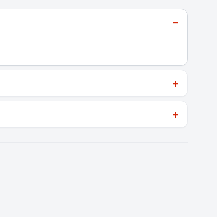
−
+
+