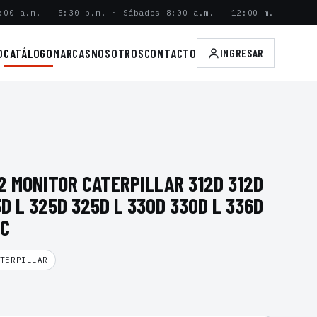
:00 a.m. – 5:30 p.m. · Sábados 8:00 a.m. – 12:00 m.
O
CATÁLOGO
MARCAS
NOSOTROS
CONTACTO
INGRESAR
2 MONITOR CATERPILLAR 312D 312D
D L 325D 325D L 330D 330D L 336D
5C
TERPILLAR