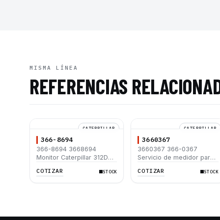
MISMA LÍNEA
REFERENCIAS RELACIONA
CATERPILLAR
CATERPILLAR
366-8694
3660367
366-8694 3668694
3660367 366-0367
Monitor Caterpillar 312D
Servicio de medidor para
312D L 320D 320D L 323D
Caterpillar 120K 312C
COTIZAR
COTIZAR
STOCK
STOCK
L 325D 325D L 330D
320D 330D2 L
330D L 336D L 345C L
365C 385C