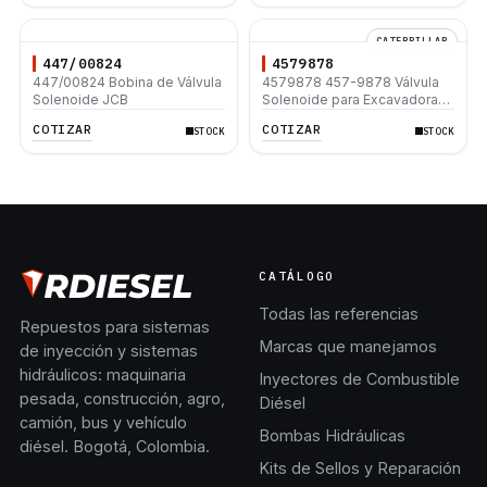
CATERPILLAR
447/00824
4579878
447/00824 Bobina de Válvula
4579878 457-9878 Válvula
Solenoide JCB
Solenoide para Excavadora
Caterpillar 312C 312D 320C
COTIZAR
COTIZAR
STOCK
STOCK
320D 330C
CATÁLOGO
Todas las referencias
Repuestos para sistemas
Marcas que manejamos
de inyección y sistemas
hidráulicos: maquinaria
Inyectores de Combustible
pesada, construcción, agro,
Diésel
camión, bus y vehículo
Bombas Hidráulicas
diésel. Bogotá, Colombia.
Kits de Sellos y Reparación