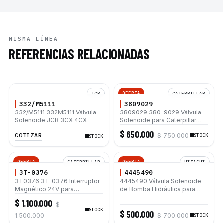
MISMA LÍNEA
REFERENCIAS RELACIONADAS
OFERTA
JCB
CATERPILLAR
332/M5111
3809029
332/M5111 332M5111 Válvula
3809029 380-9029 Válvula
Solenoide JCB 3CX 4CX
Solenoide para Caterpillar
416E 420E 422E 428E 444E
$ 650.000
COTIZAR
$ 750.000
STOCK
STOCK
OFERTA
OFERTA
CATERPILLAR
HITACHI
3T-0376
4445490
3T0376 3T-0376 Interruptor
4445490 Válvula Solenoide
Magnético 24V para
de Bomba Hidráulica para
Caterpillar 312B 312C 320C
Excavadoras ZX130W
$ 1.100.000
$
325C 330B 330C 345B
ZX140W-3 ZX160W ZX180W
STOCK
$ 500.000
ZX200
1.500.000
$ 700.000
STOCK