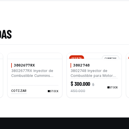
DAS
OFERTA
CUMMINS
3802677RX
3802748
3802677RX Inyector de
3802748 Inyector de
Combustible Cummins
Combustible para Motor
ISF3.8 QSB6.7
Cummins 4B 4BT 4BTA 3.9
$ 300.000
$
L 6B 6BT 6BTA 5.9 L
STOCK
COTIZAR
450.000
STOCK