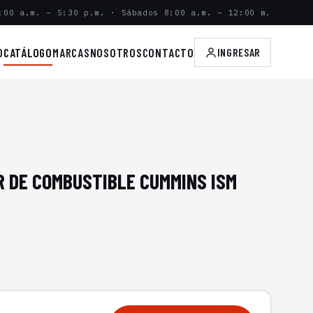
:00 a.m. – 5:30 p.m. · Sábados 8:00 a.m. – 12:00 m.
O
CATÁLOGO
MARCAS
NOSOTROS
CONTACTO
INGRESAR
R DE COMBUSTIBLE CUMMINS ISM