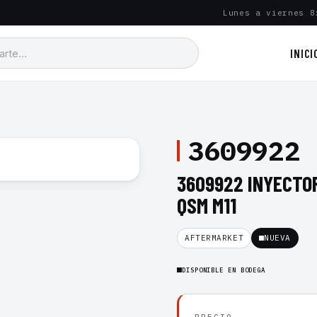
Lunes a viernes 8
INICI
3609922
3609922 INYECTO
QSM M11
AFTERMARKET
NUEVA
DISPONIBLE EN BODEGA