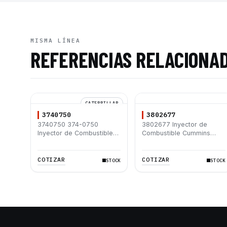
MISMA LÍNEA
REFERENCIAS RELACIONA
CATERPILLAR
3740750
3802677
3740750 374-0750
3802677 Inyector de
Inyector de Combustible
Combustible Cummins
Caterpillar® C15 C18 C27
ISF3.8 QSB6.7
C32 365C D8T 980H
993K
COTIZAR
COTIZAR
STOCK
STOCK