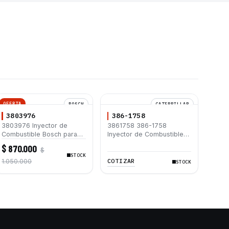
OFERTA
BOSCH
CATERPILLAR
3803976
386-1758
3803976 Inyector de
3861758 386-1758
Combustible Bosch para
Inyector de Combustible
Volvo EC210 EC210B
Caterpillar® 3508B 3512
$ 870.000
$
TAD650VE TAD660VE
3512B 3516B 3516C 854G
STOCK
992G
COTIZAR
1.050.000
STOCK