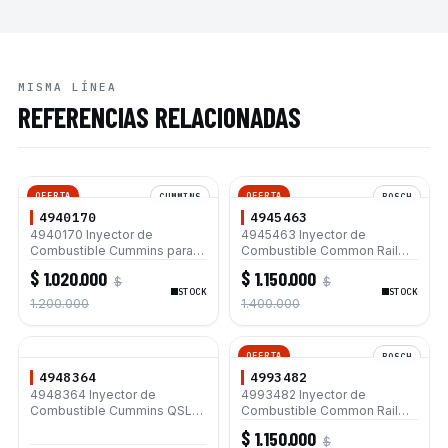
MISMA LÍNEA
REFERENCIAS RELACIONADAS
OFERTA
OFERTA
CUMMINS
BOSCH
4940170
4945463
4940170 Inyector de
4945463 Inyector de
Combustible Cummins para
Combustible Common Rail
Excavadora Komatsu PC300-
BOSCH CRIN1-14/16 para
$ 1.020.000
$ 1.150.000
$
$
8 SAA6D114E Motor Cummins
Motor Cummins para 8.3L
STOCK
STOCK
QSL 8.9
QSC QSL9 G5 QSL-9
1.200.000
1.400.000
OFERTA
BOSCH
4948364
4993482
4948364 Inyector de
4993482 Inyector de
Combustible Cummins QSL9
Combustible Common Rail
QSC8.3
BOSCH CRIN1-14/16 para
$ 1.150.000
$
Motor Cummins para 8.3L