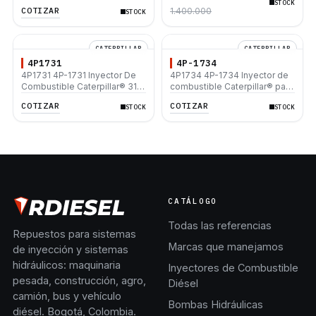
STOCK
QSC QSL9 G5 QSL-9
COTIZAR
1.400.000
STOCK
CATERPILLAR
CATERPILLAR
4P1731
4P-1734
4P1731 4P-1731 Inyector De
4P1734 4P-1734 Inyector de
Combustible Caterpillar® 3114
combustible Caterpillar® para
3116 320 L 322 L 325 L 613C
motor 3114 3116
COTIZAR
COTIZAR
STOCK
STOCK
950F 960F
CATÁLOGO
Todas las referencias
Repuestos para sistemas
Marcas que manejamos
de inyección y sistemas
hidráulicos: maquinaria
Inyectores de Combustible
pesada, construcción, agro,
Diésel
camión, bus y vehículo
Bombas Hidráulicas
diésel. Bogotá, Colombia.