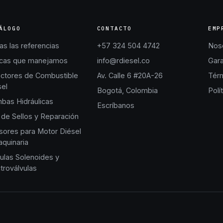
ÁLOGO
CONTACTO
EMP
s las referencias
+57 324 504 4742
Nos
cas que manejamos
info@rdiesel.co
Gara
ectores de Combustible
Av. Calle 6 #20A-26
Térm
sel
Bogotá, Colombia
Polí
bas Hidráulicas
Escríbanos
 de Sellos y Reparación
sores para Motor Diésel
quinaria
ulas Solenoides y
troválvulas