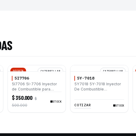
DAS
OFERTA
CATERPILLAR
CATERPILLAR
5I7706
5Y-7018
5I7706 5I-7706 Inyector
5Y7018 5Y-7018 Inyector
de Combustible para
De Combustible
Motor Caterpillar 3066
Caterpillar® 3412 3406B
$ 350.000
$
Excavadoras 312B 320 L
3408B D8L
STOCK
320B 320-A
COTIZAR
500.000
STOCK