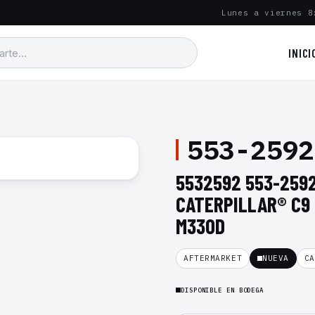
Lunes a viernes 8
INICI
553-2592
5532592 553-259
CATERPILLAR® C9 
M330D
AFTERMARKET
NUEVA
CA
DISPONIBLE EN BODEGA