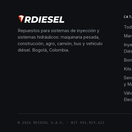
CAT
Toda
Repuestos para sistemas de inyección y
Mar
sistemas hidráulicos: maquinaria pesada,
construcción, agro, camión, bus y vehículo
Iny
diésel. Bogotá, Colombia.
Dié
Bom
Kits
Sen
y Ma
Válv
Elec
©
2026
RDIESEL S.A.S.
· NIT
901.829.623