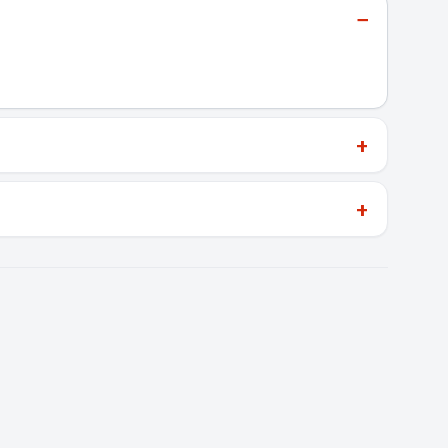
−
+
+