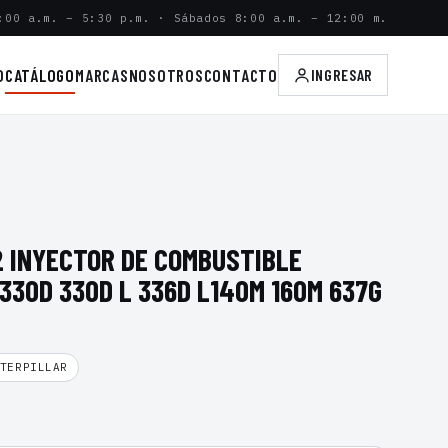
:00 a.m. – 5:30 p.m. · Sábados 8:00 a.m. – 12:00 m.
O
CATÁLOGO
MARCAS
NOSOTROS
CONTACTO
INGRESAR
2 INYECTOR DE COMBUSTIBLE
330D 330D L 336D L140M 160M 637G
TERPILLAR