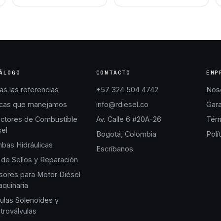
ÁLOGO
CONTACTO
EMP
s las referencias
+57 324 504 4742
Nos
cas que manejamos
info@rdiesel.co
Gara
ectores de Combustible
Av. Calle 6 #20A-26
Térm
sel
Bogotá, Colombia
Polí
bas Hidráulicas
Escríbanos
 de Sellos y Reparación
sores para Motor Diésel
quinaria
ulas Solenoides y
troválvulas