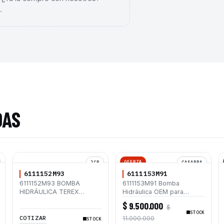
.
DAS
OFERTA
JCB
CASAPPA
6111152M93
6111153M91
6111152M93 BOMBA
6111153M91 Bomba
HIDRÁULICA TEREX
Hidráulica OEM para
TX760B
Retroexcavadoras Terex
$ 9.500.000
$
820 860 TX760B TX860B
STOCK
960
COTIZAR
11.000.000
STOCK