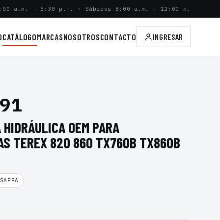
:00 a.m. – 5:30 p.m. · Sábados 8:00 a.m. – 12:00 m.
O
CATÁLOGO
MARCAS
NOSOTROS
CONTACTO
INGRESAR
91
 HIDRÁULICA OEM PARA
S TEREX 820 860 TX760B TX860B
SAPPA