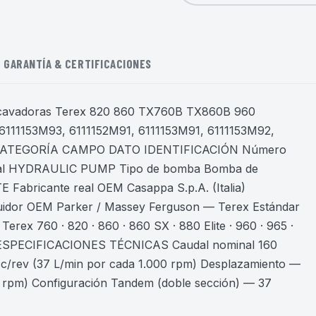
GARANTÍA & CERTIFICACIONES
xcavadoras Terex 820 860 TX760B TX860B 960
 6111153M93, 6111152M91, 6111153M91, 6111153M92,
S CATEGORÍA CAMPO DATO IDENTIFICACIÓN Número
icial HYDRAULIC PUMP Tipo de bomba Bomba de
Fabricante real OEM Casappa S.p.A. (Italia)
uidor OEM Parker / Massey Ferguson — Terex Estándar
rex 760 · 820 · 860 · 860 SX · 880 Elite · 960 · 965 ·
65 ESPECIFICACIONES TÉCNICAS Caudal nominal 160
cc/rev (37 L/min por cada 1.000 rpm) Desplazamiento —
0 rpm) Configuración Tandem (doble sección) — 37