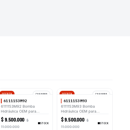
OFERTA
OFERTA
CASAPPA
CASAPPA
6111153M92
6111153M93
6111153M92 Bomba
6111153M93 Bomba
Hidráulica OEM para
Hidráulica OEM para
Retroexcavadoras Terex
Retroexcavadoras Terex
$ 9.500.000
$ 9.500.000
$
$
820 860 TX760B TX860B
820 860 TX760B TX860B
STOCK
STOCK
960
960
11.000.000
11.000.000