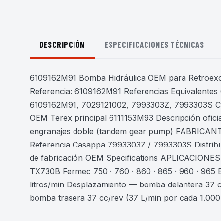
DESCRIPCIÓN
ESPECIFICACIONES TÉCNICAS
6109162M91 Bomba Hidráulica OEM para Retroe
Referencia: 6109162M91 Referencias Equivalentes
6109162M91, 7029121002, 7993303Z, 7993303
OEM Terex principal 6111153M93 Descripción of
engranajes doble (tandem gear pump) FABRICANTE 
Referencia Casappa 7993303Z / 7993303S Distrib
de fabricación OEM Specifications APLICACIONES Te
TX730B Fermec 750 · 760 · 860 · 865 · 960 · 9
litros/min Desplazamiento — bomba delantera 37 
bomba trasera 37 cc/rev (37 L/min por cada 1.00