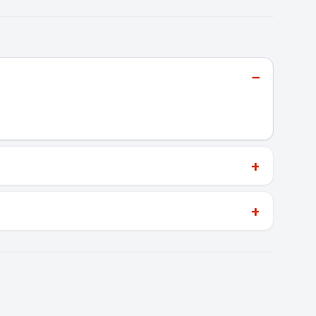
−
+
+