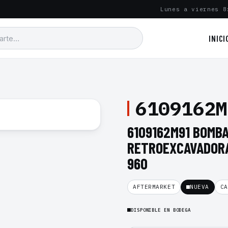
Lunes a viernes 8
INICI
6109162M
6109162M91 BOMBA
RETROEXCAVADORA
960
AFTERMARKET
NUEVA
CA
DISPONIBLE EN BODEGA