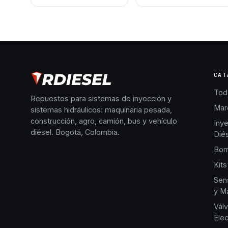
CAT
Toda
Repuestos para sistemas de inyección y
Mar
sistemas hidráulicos: maquinaria pesada,
construcción, agro, camión, bus y vehículo
Iny
diésel. Bogotá, Colombia.
Dié
Bom
Kits
Sen
y Ma
Válv
Elec