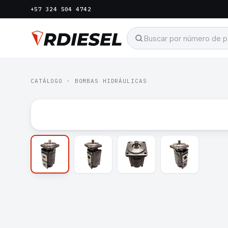
+57 324 504 4742
CATÁLOGO
·
BOMBAS HIDRÁULICAS