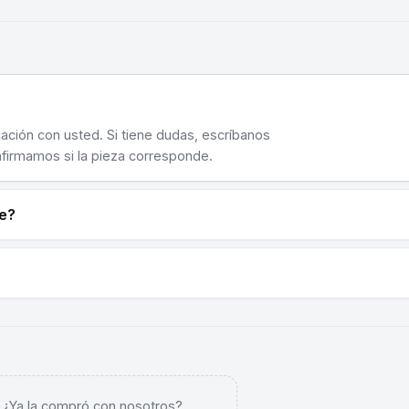
cación con usted. Si tiene dudas, escríbanos
nfirmamos si la pieza corresponde.
ne?
. ¿Ya la compró con nosotros?