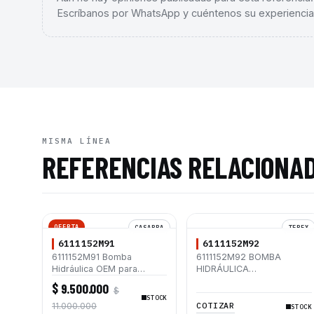
Escríbanos por WhatsApp y cuéntenos su experiencia
MISMA LÍNEA
REFERENCIAS RELACIONA
OFERTA
CASAPPA
TEREX
6111152M91
6111152M92
6111152M91 Bomba
6111152M92 BOMBA
Hidráulica OEM para
HIDRÁULICA
Retroexcavadoras Terex
RETROEXCAVADORA
$ 9.500.000
$
820 860 TX760B TX860B
TEREX TX760B
STOCK
960
COTIZAR
11.000.000
STOCK