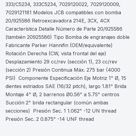
333/C5234, 333C5234, 7029120022, 7029120009,
7029121181 Modelos JCB compatibles con bomba
20/925586 Retroexcavadora 214E, 3CX, 4CX
Característica Detalle Número de Parte 20/925586
(también 20925586) Tipo Bomba de engranajes doble
Fabricante Parker Hannifin (OEM/equivalente)
Rotación Derecha (CW, vista frontal del eje)
Desplazamiento 29 cc/rev (sección 1), 23 cc/rev
(sección 2) Presión Continua Máx. 275 bar (4000
PSI) ​ Componente Especificación Eje Motriz 1" Ø, 15
dientes estriados SAE (16/32 pitch), largo 1.81" Brida
Montaje 4" Ø, 2 barrenos Ø0.56" a 5.75" centros ​
Succión 2" brida rectangular (común ambas
secciones) ​ Presión Sec. 1 1.062" -12 UN thread ​
Presión Sec. 2 0.875" -14 UNF thread ​