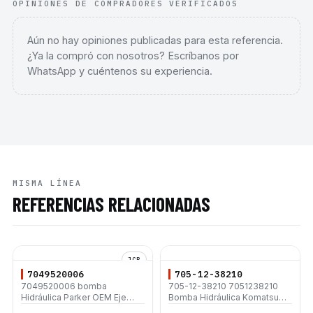
OPINIONES DE COMPRADORES VERIFICADOS
Aún no hay opiniones publicadas para esta referencia.
¿Ya la compró con nosotros? Escríbanos por
WhatsApp y cuéntenos su experiencia.
MISMA LÍNEA
REFERENCIAS RELACIONADAS
JCB
7049520006
705-12-38210
7049520006 bomba
705-12-38210 7051238210
Hidráulica Parker OEM Eje
Bomba Hidráulica Komatsu
Estriado Giro Izquierdo 45cc -
PC650-1 WA350-1 WA380-1