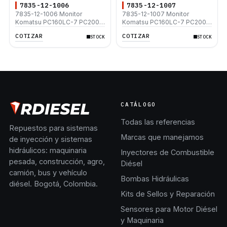
7835-12-1006
7835-12-1007
7835-12-1006 Monitor
7835-12-1007 Monitor
Komatsu PC160LC-7 PC200-
Komatsu PC160LC-7 PC200-
7 PC220-7 PC300-7
7 PC220-7 PC300-7
COTIZAR
COTIZAR
STOCK
STOCK
CATÁLOGO
Todas las referencias
Repuestos para sistemas
Marcas que manejamos
de inyección y sistemas
hidráulicos: maquinaria
Inyectores de Combustible
pesada, construcción, agro,
Diésel
camión, bus y vehículo
Bombas Hidráulicas
diésel. Bogotá, Colombia.
Kits de Sellos y Reparación
Sensores para Motor Diésel
y Maquinaria