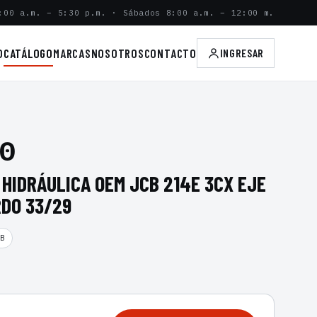
:00 a.m. – 5:30 p.m. · Sábados 8:00 a.m. – 12:00 m.
O
CATÁLOGO
MARCAS
NOSOTROS
CONTACTO
INGRESAR
0
HIDRÁULICA OEM JCB 214E 3CX EJE
RDO 33/29
B