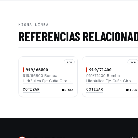
MISMA LÍNEA
REFERENCIAS RELACIONA
JCB
JCB
919/66800
919/71400
919/66800 Bomba
919/71400 Bomba
Hidráulica Eje Cuña Giro
Hidráulica Eje Cuña Giro
Izquierdo JCB 214E 3CX
Izquierdo 33-29cc JCB
COTIZAR
COTIZAR
STOCK
STOCK
3CXSM
214E 3CX 3CXSM