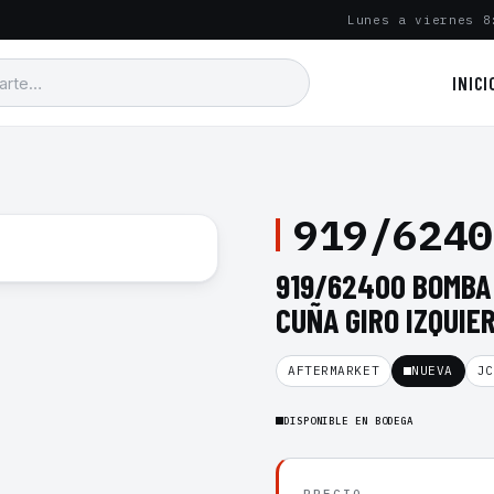
Lunes a viernes 8
INICI
919/6240
919/62400 BOMBA 
CUÑA GIRO IZQUIE
AFTERMARKET
NUEVA
JC
DISPONIBLE EN BODEGA