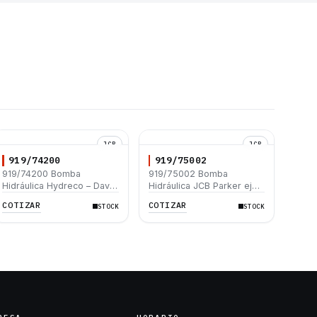
JCB
JCB
919/74200
919/75002
919/74200 Bomba
919/75002 Bomba
Hidráulica Hydreco – David
Hidráulica JCB Parker eje
Brown Eje Cuña Giro
cuña giro izquierda 51cc
COTIZAR
COTIZAR
STOCK
STOCK
Izquierdo 1 IN – 1 OUT
REV 1 IN 1 OUT JCB 214E
52cc JCB 214E 3CX
3CX