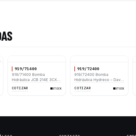
DAS
919/71400
919/72400
919/71400 Bomba
919/72400 Bomba
Hidráulica JCB 214E 3CX
Hidráulica Hydreco – David
3CXSM Eje Cuña Giro
Brown Eje Cuña Giro
COTIZAR
COTIZAR
STOCK
STOCK
Izquierdo 33-29cc
Izquierdo 52-27cc JCB
214E 3CX