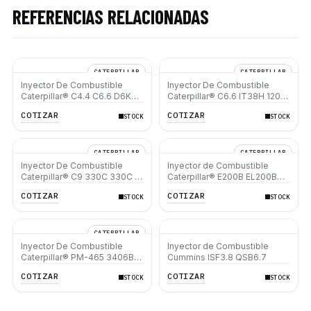
REFERENCIAS RELACIONADAS
CATERPILLAR
CATERPILLAR
Inyector De Combustible
Inyector De Combustible
Caterpillar® C4.4 C6.6 D6K
Caterpillar® C6.6 IT38H 120M
953D
12M D6N D5R XL 924H 930H
COTIZAR
COTIZAR
STOCK
STOCK
938H
CATERPILLAR
CATERPILLAR
Inyector De Combustible
Inyector de Combustible
Caterpillar® C9 330C 330C L
Caterpillar® E200B EL200B
D6R Ii 627G 637G 637D
IT12B IT14F IT14B 910E
COTIZAR
COTIZAR
STOCK
STOCK
CATERPILLAR
Inyector De Combustible
Inyector de Combustible
Caterpillar® PM-465 3406B
Cummins ISF3.8 QSB6.7
3406C RM-350B RM-350
COTIZAR
COTIZAR
STOCK
STOCK
SM-350