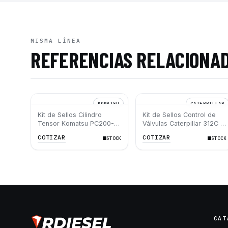
MISMA LÍNEA
REFERENCIAS RELACIONA
KOMATSU
CATERPILLAR
Kit de Sellos Cilindro
Kit de Sellos Control de
Tensor Komatsu PC200-8
Válvulas Caterpillar 312C -
- Track Adjuster Cylinder
Seal Kit Control Valve
COTIZAR
COTIZAR
STOCK
STOCK
Seal Kit Komatsu PC200-8
Caterpillar 312C
CAT