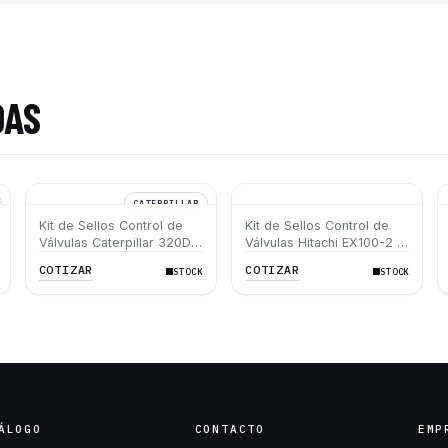
DAS
CATERPILLAR
Kit de Sellos Control de
Kit de Sellos Control de
Válvulas Caterpillar 320D -
Válvulas Hitachi EX100-2 -
Seal Kit Control Valve
Seal Kit Control Valve
COTIZAR
COTIZAR
STOCK
STOCK
Caterpillar 320D
Hitachi EX100-2
ÁLOGO
CONTACTO
EMP