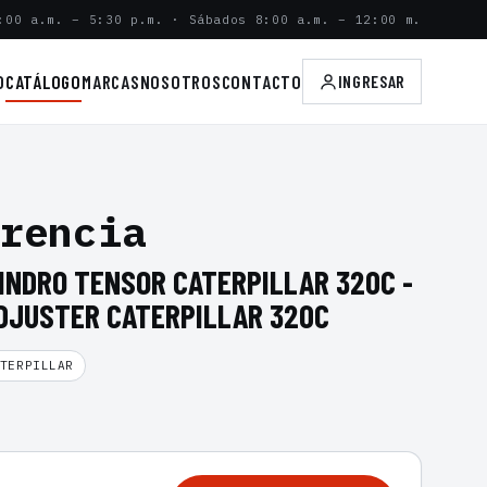
:00 a.m. – 5:30 p.m. · Sábados 8:00 a.m. – 12:00 m.
O
CATÁLOGO
MARCAS
NOSOTROS
CONTACTO
INGRESAR
rencia
LINDRO TENSOR CATERPILLAR 320C -
ADJUSTER CATERPILLAR 320C
TERPILLAR