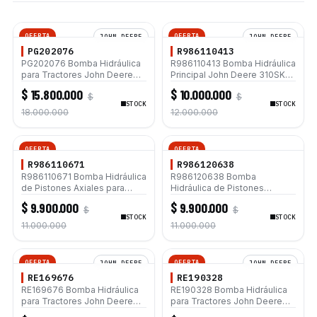
OFERTA
OFERTA
JOHN DEERE
JOHN DEERE
PG202076
R986110413
PG202076 Bomba Hidráulica
R986110413 Bomba Hidráulica
para Tractores John Deere
Principal John Deere 310SK
9100 9320 9460R 9520 9630
410K 310SJ 410J 410G
$ 15.800.000
$ 10.000.000
$
$
STOCK
STOCK
18.000.000
12.000.000
OFERTA
OFERTA
R986110671
R986120638
R986110671 Bomba Hidráulica
R986120638 Bomba
de Pistones Axiales para
Hidráulica de Pistones
Retroexcavadoras Caterpillar
Axiales para
$ 9.900.000
$ 9.900.000
$
$
420F 430F 432F 444F
Retroexcavadoras Caterpillar
STOCK
STOCK
420F 430F 432F 444F
11.000.000
11.000.000
OFERTA
OFERTA
JOHN DEERE
JOHN DEERE
RE169676
RE190328
RE169676 Bomba Hidráulica
RE190328 Bomba Hidráulica
para Tractores John Deere
para Tractores John Deere
9100 9320 9460R 9520 9630
9100 9320 9460R 9520 9630