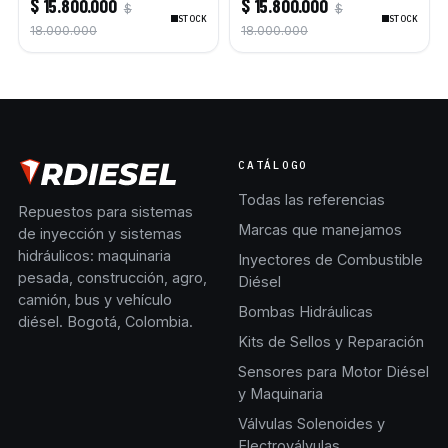
$ 15.800.000
$ 15.800.000
$
$
STOCK
STOCK
18.000.000
18.000.000
CATÁLOGO
Todas las referencias
Repuestos para sistemas
Marcas que manejamos
de inyección y sistemas
hidráulicos: maquinaria
Inyectores de Combustible
pesada, construcción, agro,
Diésel
camión, bus y vehículo
Bombas Hidráulicas
diésel. Bogotá, Colombia.
Kits de Sellos y Reparación
Sensores para Motor Diésel
y Maquinaria
Válvulas Solenoides y
Electroválvulas