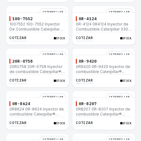
CATERPILLAR
CATERPILLAR
100-7552
0R-4124
1007552 100-7552 Inyector
0R-4124 0R4124 Inyector de
De Combustible Caterpillar®
Combustible Caterpillar 3306
3304B 3306C 330B 160H 12G
3306B 12H 140G 140H 12G
COTIZAR
COTIZAR
STOCK
STOCK
12H 140G 950B
160H D6R D6H D6R
CATERPILLAR
CATERPILLAR
20R-0758
0R-9420
20R0758 20R-0758 Inyector
0R9420 0R-9420 Inyector de
de combustible Caterpillar®
combustible Caterpillar®
3412E 3408E 775D D9R D10R
3412E 3408E 775D D9R D10R
COTIZAR
COTIZAR
STOCK
STOCK
657E 631E 988F II
657E 631E 988F II
CATERPILLAR
CATERPILLAR
0R-8624
0R-8207
0R8624 0R-8624 Inyector de
0R8207 0R-8207 Inyector de
combustible Caterpillar®
combustible Caterpillar®
3412E 3408E 775D D9R D10R
3412E 3408E 775D D9R D10R
COTIZAR
COTIZAR
STOCK
STOCK
657E 631E 988F II
657E 631E 988F II
CATERPILLAR
CATERPILLAR