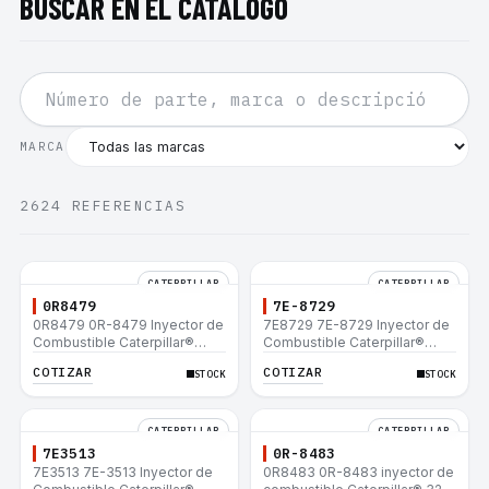
BUSCAR EN EL CATÁLOGO
MARCA
2624
REFERENCIAS
CATERPILLAR
CATERPILLAR
0R8479
7E-8729
0R8479 0R-8479 Inyector de
7E8729 7E-8729 Inyector de
Combustible Caterpillar®
Combustible Caterpillar®
E200B EL200B IT12B IT14F
E200B EL200B IT12B IT14F
COTIZAR
COTIZAR
STOCK
STOCK
IT14B 910E
IT14B 910E
CATERPILLAR
CATERPILLAR
7E3513
0R-8483
7E3513 7E-3513 Inyector de
0R8483 0R-8483 inyector de