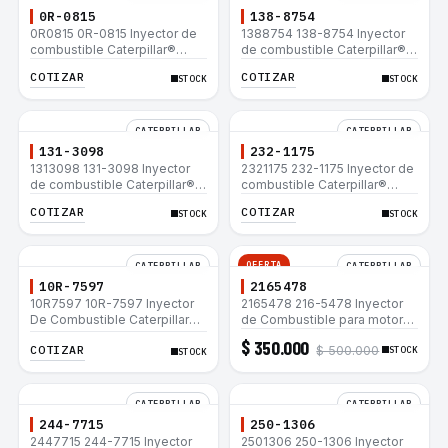
0R-0815
138-8754
0R0815 0R-0815 Inyector de
1388754 138-8754 Inyector
combustible Caterpillar®
de combustible Caterpillar®
3412E 3408E 775D D9R D10R
3412E 3408E 775D D9R D10R
COTIZAR
COTIZAR
STOCK
STOCK
657E 631E 988F II
657E 631E 988F II
CATERPILLAR
CATERPILLAR
131-3098
232-1175
1313098 131-3098 Inyector
2321175 232-1175 Inyector de
de combustible Caterpillar®
combustible Caterpillar®
3412E 3408E 775D D9R D10R
3412E 3408E 775D D9R D10R
COTIZAR
COTIZAR
STOCK
STOCK
657E 631E 988F II
657E 631E 988F II
OFERTA
CATERPILLAR
CATERPILLAR
10R-7597
2165478
10R7597 10R-7597 Inyector
2165478 216-5478 Inyector
De Combustible Caterpillar®
de Combustible para motor
3066 312C 320D 320D L
Caterpillar 3044C
$ 350.000
COTIZAR
$ 500.000
320C 320C L
minicargador 236B 246B
STOCK
STOCK
Bulldozer D3G D4G Cargador
907H 908H
CATERPILLAR
CATERPILLAR
244-7715
250-1306
2447715 244-7715 Inyector
2501306 250-1306 Inyector