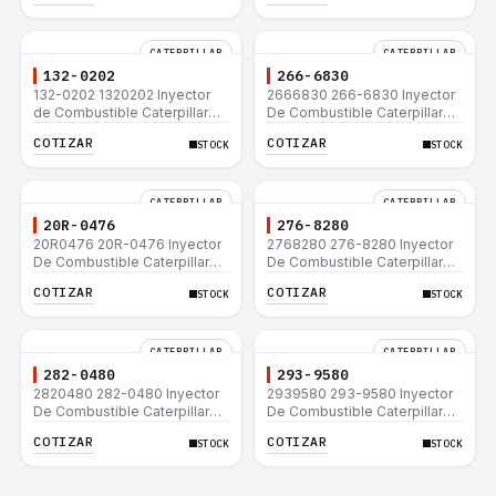
CATERPILLAR
CATERPILLAR
132-0202
266-6830
132-0202 1320202 Inyector
2666830 266-6830 Inyector
de Combustible Caterpillar®
De Combustible Caterpillar®
3508B 3512 3512B 3516B
C3.3 C4.4 3054C 416D 422E
COTIZAR
COTIZAR
STOCK
STOCK
3516C 854G 992G
CATERPILLAR
CATERPILLAR
20R-0476
276-8280
20R0476 20R-0476 Inyector
2768280 276-8280 Inyector
De Combustible Caterpillar®
De Combustible Caterpillar®
C3.3 C4.4 3054C 416D 422E
C4.4 C6.6 D6K 953D
COTIZAR
COTIZAR
STOCK
STOCK
CATERPILLAR
CATERPILLAR
282-0480
293-9580
2820480 282-0480 Inyector
2939580 293-9580 Inyector
De Combustible Caterpillar®
De Combustible Caterpillar®
C4.4 C6.6 D6K 953D
C4.4 C6.6 D6K 953D
COTIZAR
COTIZAR
STOCK
STOCK