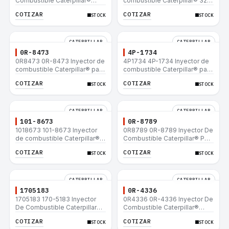
Combustible Caterpillar®
combustible Caterpillar® 320
E200B EL200B IT12B IT14F
L 320-A L 320-A N 320-A
COTIZAR
COTIZAR
STOCK
STOCK
IT14B 910E
320N 320-A S IT18F IT28F
RT100 RT80 953B 928F 918F
CATERPILLAR
CATERPILLAR
0R-8473
4P-1734
0R8473 0R-8473 Inyector de
4P1734 4P-1734 Inyector de
combustible Caterpillar® para
combustible Caterpillar® para
motor 3114 3116
motor 3114 3116
COTIZAR
COTIZAR
STOCK
STOCK
CATERPILLAR
CATERPILLAR
101-8673
0R-8789
1018673 101-8673 Inyector
0R8789 0R-8789 Inyector De
de combustible Caterpillar®
Combustible Caterpillar® PM-
para motor 3114 3116
465 3406B 3406C RM-350B
COTIZAR
COTIZAR
STOCK
STOCK
RM-350 SM-350
CATERPILLAR
CATERPILLAR
1705183
0R-4336
1705183 170-5183 Inyector
0R4336 0R-4336 Inyector De
De Combustible Caterpillar®
Combustible Caterpillar®
3304B 3306C 330B 160H 12G
3304B 3306C 330B 160H 12G
COTIZAR
COTIZAR
STOCK
STOCK
12H 140G 950B
12H 140G 950B