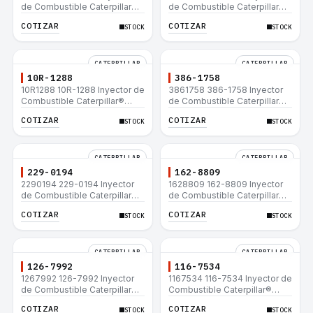
de Combustible Caterpillar®
de Combustible Caterpillar®
C15 C18 C27 C32 365C D8T
3508B 3512 3512B 3516B
COTIZAR
COTIZAR
STOCK
STOCK
980H
3516C 854G 992G
CATERPILLAR
CATERPILLAR
10R-1288
386-1758
10R1288 10R-1288 Inyector de
3861758 386-1758 Inyector
Combustible Caterpillar®
de Combustible Caterpillar®
3508B 3512 3512B 3516B
3508B 3512 3512B 3516B
COTIZAR
COTIZAR
STOCK
STOCK
3516C 854G 992G
3516C 854G 992G
CATERPILLAR
CATERPILLAR
229-0194
162-8809
2290194 229-0194 Inyector
1628809 162-8809 Inyector
de Combustible Caterpillar®
de Combustible Caterpillar®
3508B 3512 3512B 3516B
3508B 3512 3512B 3516B
COTIZAR
COTIZAR
STOCK
STOCK
3516C 854G 992G
3516C 854G 992G
CATERPILLAR
CATERPILLAR
126-7992
116-7534
1267992 126-7992 Inyector
1167534 116-7534 Inyector de
de Combustible Caterpillar®
Combustible Caterpillar®
3508B 3512 3512B 3516B
3508B 3512 3512B 3516B
COTIZAR
COTIZAR
STOCK
STOCK
3516C 854G 992G
3516C 854G 992G