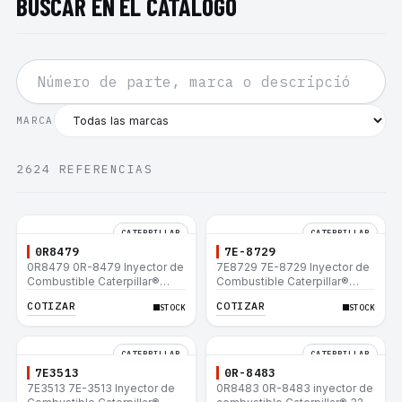
BUSCAR EN EL CATÁLOGO
MARCA
2624
REFERENCIAS
CATERPILLAR
CATERPILLAR
0R8479
7E-8729
0R8479 0R-8479 Inyector de
7E8729 7E-8729 Inyector de
Combustible Caterpillar®
Combustible Caterpillar®
E200B EL200B IT12B IT14F
E200B EL200B IT12B IT14F
COTIZAR
COTIZAR
STOCK
STOCK
IT14B 910E
IT14B 910E
CATERPILLAR
CATERPILLAR
7E3513
0R-8483
7E3513 7E-3513 Inyector de
0R8483 0R-8483 inyector de