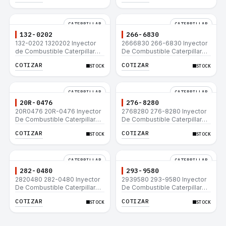
CATERPILLAR
CATERPILLAR
132-0202
266-6830
132-0202 1320202 Inyector
2666830 266-6830 Inyector
de Combustible Caterpillar®
De Combustible Caterpillar®
3508B 3512 3512B 3516B
C3.3 C4.4 3054C 416D 422E
COTIZAR
COTIZAR
STOCK
STOCK
3516C 854G 992G
CATERPILLAR
CATERPILLAR
20R-0476
276-8280
20R0476 20R-0476 Inyector
2768280 276-8280 Inyector
De Combustible Caterpillar®
De Combustible Caterpillar®
C3.3 C4.4 3054C 416D 422E
C4.4 C6.6 D6K 953D
COTIZAR
COTIZAR
STOCK
STOCK
CATERPILLAR
CATERPILLAR
282-0480
293-9580
2820480 282-0480 Inyector
2939580 293-9580 Inyector
De Combustible Caterpillar®
De Combustible Caterpillar®
C4.4 C6.6 D6K 953D
C4.4 C6.6 D6K 953D
COTIZAR
COTIZAR
STOCK
STOCK