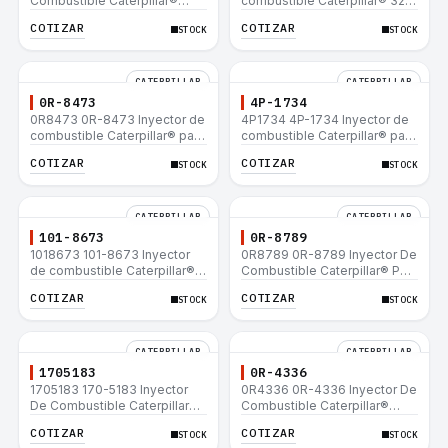
Combustible Caterpillar®
combustible Caterpillar® 320
E200B EL200B IT12B IT14F
L 320-A L 320-A N 320-A
COTIZAR
COTIZAR
STOCK
STOCK
IT14B 910E
320N 320-A S IT18F IT28F
RT100 RT80 953B 928F 918F
CATERPILLAR
CATERPILLAR
0R-8473
4P-1734
0R8473 0R-8473 Inyector de
4P1734 4P-1734 Inyector de
combustible Caterpillar® para
combustible Caterpillar® para
motor 3114 3116
motor 3114 3116
COTIZAR
COTIZAR
STOCK
STOCK
CATERPILLAR
CATERPILLAR
101-8673
0R-8789
1018673 101-8673 Inyector
0R8789 0R-8789 Inyector De
de combustible Caterpillar®
Combustible Caterpillar® PM-
para motor 3114 3116
465 3406B 3406C RM-350B
COTIZAR
COTIZAR
STOCK
STOCK
RM-350 SM-350
CATERPILLAR
CATERPILLAR
1705183
0R-4336
1705183 170-5183 Inyector
0R4336 0R-4336 Inyector De
De Combustible Caterpillar®
Combustible Caterpillar®
3304B 3306C 330B 160H 12G
3304B 3306C 330B 160H 12G
COTIZAR
COTIZAR
STOCK
STOCK
12H 140G 950B
12H 140G 950B