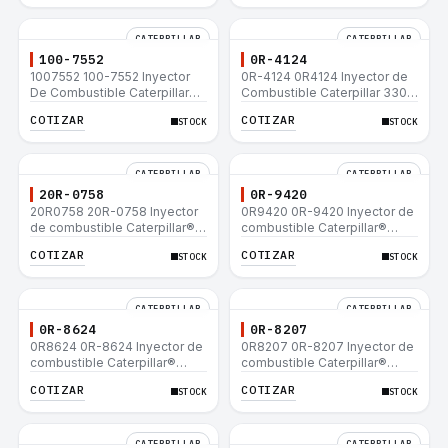
CATERPILLAR
CATERPILLAR
100-7552
0R-4124
1007552 100-7552 Inyector
0R-4124 0R4124 Inyector de
De Combustible Caterpillar®
Combustible Caterpillar 3306
3304B 3306C 330B 160H 12G
3306B 12H 140G 140H 12G
COTIZAR
COTIZAR
STOCK
STOCK
12H 140G 950B
160H D6R D6H D6R
CATERPILLAR
CATERPILLAR
20R-0758
0R-9420
20R0758 20R-0758 Inyector
0R9420 0R-9420 Inyector de
de combustible Caterpillar®
combustible Caterpillar®
3412E 3408E 775D D9R D10R
3412E 3408E 775D D9R D10R
COTIZAR
COTIZAR
STOCK
STOCK
657E 631E 988F II
657E 631E 988F II
CATERPILLAR
CATERPILLAR
0R-8624
0R-8207
0R8624 0R-8624 Inyector de
0R8207 0R-8207 Inyector de
combustible Caterpillar®
combustible Caterpillar®
3412E 3408E 775D D9R D10R
3412E 3408E 775D D9R D10R
COTIZAR
COTIZAR
STOCK
STOCK
657E 631E 988F II
657E 631E 988F II
CATERPILLAR
CATERPILLAR