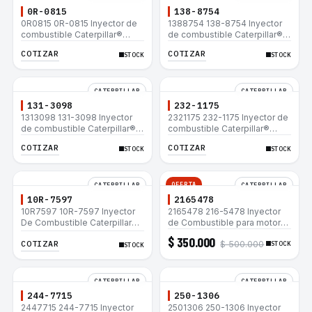
0R-0815
138-8754
0R0815 0R-0815 Inyector de
1388754 138-8754 Inyector
combustible Caterpillar®
de combustible Caterpillar®
3412E 3408E 775D D9R D10R
3412E 3408E 775D D9R D10R
COTIZAR
COTIZAR
STOCK
STOCK
657E 631E 988F II
657E 631E 988F II
CATERPILLAR
CATERPILLAR
131-3098
232-1175
1313098 131-3098 Inyector
2321175 232-1175 Inyector de
de combustible Caterpillar®
combustible Caterpillar®
3412E 3408E 775D D9R D10R
3412E 3408E 775D D9R D10R
COTIZAR
COTIZAR
STOCK
STOCK
657E 631E 988F II
657E 631E 988F II
OFERTA
CATERPILLAR
CATERPILLAR
10R-7597
2165478
10R7597 10R-7597 Inyector
2165478 216-5478 Inyector
De Combustible Caterpillar®
de Combustible para motor
3066 312C 320D 320D L
Caterpillar 3044C
$ 350.000
COTIZAR
$ 500.000
320C 320C L
minicargador 236B 246B
STOCK
STOCK
Bulldozer D3G D4G Cargador
907H 908H
CATERPILLAR
CATERPILLAR
244-7715
250-1306
2447715 244-7715 Inyector
2501306 250-1306 Inyector