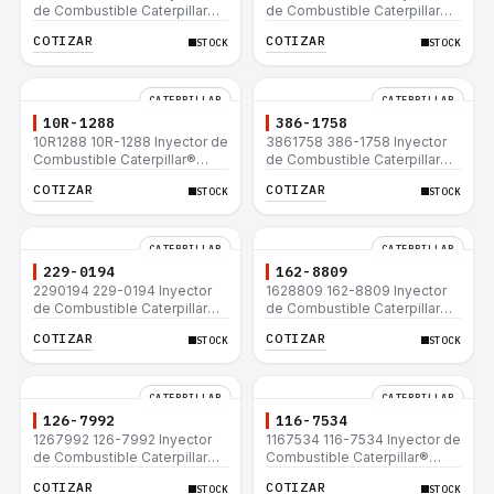
de Combustible Caterpillar®
de Combustible Caterpillar®
C15 C18 C27 C32 365C D8T
3508B 3512 3512B 3516B
COTIZAR
COTIZAR
STOCK
STOCK
980H
3516C 854G 992G
CATERPILLAR
CATERPILLAR
10R-1288
386-1758
10R1288 10R-1288 Inyector de
3861758 386-1758 Inyector
Combustible Caterpillar®
de Combustible Caterpillar®
3508B 3512 3512B 3516B
3508B 3512 3512B 3516B
COTIZAR
COTIZAR
STOCK
STOCK
3516C 854G 992G
3516C 854G 992G
CATERPILLAR
CATERPILLAR
229-0194
162-8809
2290194 229-0194 Inyector
1628809 162-8809 Inyector
de Combustible Caterpillar®
de Combustible Caterpillar®
3508B 3512 3512B 3516B
3508B 3512 3512B 3516B
COTIZAR
COTIZAR
STOCK
STOCK
3516C 854G 992G
3516C 854G 992G
CATERPILLAR
CATERPILLAR
126-7992
116-7534
1267992 126-7992 Inyector
1167534 116-7534 Inyector de
de Combustible Caterpillar®
Combustible Caterpillar®
3508B 3512 3512B 3516B
3508B 3512 3512B 3516B
COTIZAR
COTIZAR
STOCK
STOCK
3516C 854G 992G
3516C 854G 992G