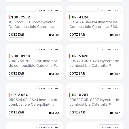
CATERPILLAR
CATERPILLAR
100-7552
0R-4124
1007552 100-7552 Inyector
0R-4124 0R4124 Inyector de
De Combustible Caterpillar®
Combustible Caterpillar 3306
3304B 3306C 330B 160H 12G
3306B 12H 140G 140H 12G
COTIZAR
COTIZAR
STOCK
STOCK
12H 140G 950B
160H D6R D6H D6R
CATERPILLAR
CATERPILLAR
20R-0758
0R-9420
20R0758 20R-0758 Inyector
0R9420 0R-9420 Inyector de
de combustible Caterpillar®
combustible Caterpillar®
3412E 3408E 775D D9R D10R
3412E 3408E 775D D9R D10R
COTIZAR
COTIZAR
STOCK
STOCK
657E 631E 988F II
657E 631E 988F II
CATERPILLAR
CATERPILLAR
0R-8624
0R-8207
0R8624 0R-8624 Inyector de
0R8207 0R-8207 Inyector de
combustible Caterpillar®
combustible Caterpillar®
3412E 3408E 775D D9R D10R
3412E 3408E 775D D9R D10R
COTIZAR
COTIZAR
STOCK
STOCK
657E 631E 988F II
657E 631E 988F II
CATERPILLAR
CATERPILLAR