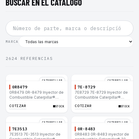
BUSCAR EN EL CATÁLOGO
MARCA
2624
REFERENCIAS
CATERPILLAR
CATERPILLAR
0R8479
7E-8729
0R8479 0R-8479 Inyector de
7E8729 7E-8729 Inyector de
Combustible Caterpillar®
Combustible Caterpillar®
E200B EL200B IT12B IT14F
E200B EL200B IT12B IT14F
COTIZAR
COTIZAR
STOCK
STOCK
IT14B 910E
IT14B 910E
CATERPILLAR
CATERPILLAR
7E3513
0R-8483
7E3513 7E-3513 Inyector de
0R8483 0R-8483 inyector de