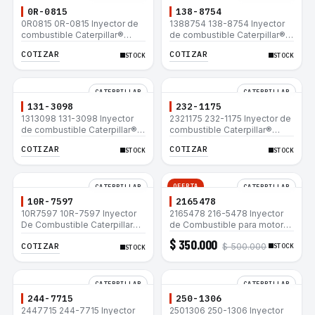
0R-0815
138-8754
0R0815 0R-0815 Inyector de
1388754 138-8754 Inyector
combustible Caterpillar®
de combustible Caterpillar®
3412E 3408E 775D D9R D10R
3412E 3408E 775D D9R D10R
COTIZAR
COTIZAR
STOCK
STOCK
657E 631E 988F II
657E 631E 988F II
CATERPILLAR
CATERPILLAR
131-3098
232-1175
1313098 131-3098 Inyector
2321175 232-1175 Inyector de
de combustible Caterpillar®
combustible Caterpillar®
3412E 3408E 775D D9R D10R
3412E 3408E 775D D9R D10R
COTIZAR
COTIZAR
STOCK
STOCK
657E 631E 988F II
657E 631E 988F II
OFERTA
CATERPILLAR
CATERPILLAR
10R-7597
2165478
10R7597 10R-7597 Inyector
2165478 216-5478 Inyector
De Combustible Caterpillar®
de Combustible para motor
3066 312C 320D 320D L
Caterpillar 3044C
$ 350.000
COTIZAR
$ 500.000
320C 320C L
minicargador 236B 246B
STOCK
STOCK
Bulldozer D3G D4G Cargador
907H 908H
CATERPILLAR
CATERPILLAR
244-7715
250-1306
2447715 244-7715 Inyector
2501306 250-1306 Inyector