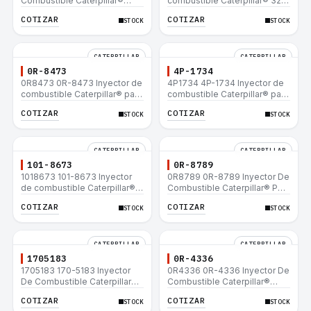
Combustible Caterpillar®
combustible Caterpillar® 320
E200B EL200B IT12B IT14F
L 320-A L 320-A N 320-A
COTIZAR
COTIZAR
STOCK
STOCK
IT14B 910E
320N 320-A S IT18F IT28F
RT100 RT80 953B 928F 918F
CATERPILLAR
CATERPILLAR
0R-8473
4P-1734
0R8473 0R-8473 Inyector de
4P1734 4P-1734 Inyector de
combustible Caterpillar® para
combustible Caterpillar® para
motor 3114 3116
motor 3114 3116
COTIZAR
COTIZAR
STOCK
STOCK
CATERPILLAR
CATERPILLAR
101-8673
0R-8789
1018673 101-8673 Inyector
0R8789 0R-8789 Inyector De
de combustible Caterpillar®
Combustible Caterpillar® PM-
para motor 3114 3116
465 3406B 3406C RM-350B
COTIZAR
COTIZAR
STOCK
STOCK
RM-350 SM-350
CATERPILLAR
CATERPILLAR
1705183
0R-4336
1705183 170-5183 Inyector
0R4336 0R-4336 Inyector De
De Combustible Caterpillar®
Combustible Caterpillar®
3304B 3306C 330B 160H 12G
3304B 3306C 330B 160H 12G
COTIZAR
COTIZAR
STOCK
STOCK
12H 140G 950B
12H 140G 950B