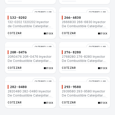
CATERPILLAR
CATERPILLAR
132-0202
266-6830
132-0202 1320202 Inyector
2666830 266-6830 Inyector
de Combustible Caterpillar®
De Combustible Caterpillar®
3508B 3512 3512B 3516B
C3.3 C4.4 3054C 416D 422E
COTIZAR
COTIZAR
STOCK
STOCK
3516C 854G 992G
CATERPILLAR
CATERPILLAR
20R-0476
276-8280
20R0476 20R-0476 Inyector
2768280 276-8280 Inyector
De Combustible Caterpillar®
De Combustible Caterpillar®
C3.3 C4.4 3054C 416D 422E
C4.4 C6.6 D6K 953D
COTIZAR
COTIZAR
STOCK
STOCK
CATERPILLAR
CATERPILLAR
282-0480
293-9580
2820480 282-0480 Inyector
2939580 293-9580 Inyector
De Combustible Caterpillar®
De Combustible Caterpillar®
C4.4 C6.6 D6K 953D
C4.4 C6.6 D6K 953D
COTIZAR
COTIZAR
STOCK
STOCK