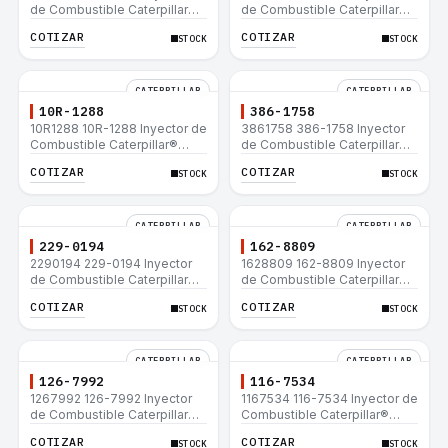
de Combustible Caterpillar®
de Combustible Caterpillar®
C15 C18 C27 C32 365C D8T
3508B 3512 3512B 3516B
COTIZAR
COTIZAR
STOCK
STOCK
980H
3516C 854G 992G
CATERPILLAR
CATERPILLAR
10R-1288
386-1758
10R1288 10R-1288 Inyector de
3861758 386-1758 Inyector
Combustible Caterpillar®
de Combustible Caterpillar®
3508B 3512 3512B 3516B
3508B 3512 3512B 3516B
COTIZAR
COTIZAR
STOCK
STOCK
3516C 854G 992G
3516C 854G 992G
CATERPILLAR
CATERPILLAR
229-0194
162-8809
2290194 229-0194 Inyector
1628809 162-8809 Inyector
de Combustible Caterpillar®
de Combustible Caterpillar®
3508B 3512 3512B 3516B
3508B 3512 3512B 3516B
COTIZAR
COTIZAR
STOCK
STOCK
3516C 854G 992G
3516C 854G 992G
CATERPILLAR
CATERPILLAR
126-7992
116-7534
1267992 126-7992 Inyector
1167534 116-7534 Inyector de
de Combustible Caterpillar®
Combustible Caterpillar®
3508B 3512 3512B 3516B
3508B 3512 3512B 3516B
COTIZAR
COTIZAR
STOCK
STOCK
3516C 854G 992G
3516C 854G 992G