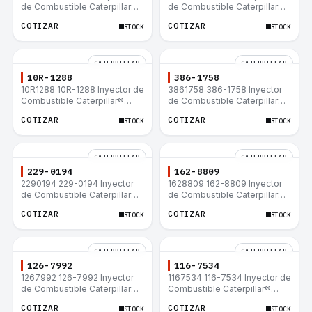
de Combustible Caterpillar®
de Combustible Caterpillar®
C15 C18 C27 C32 365C D8T
3508B 3512 3512B 3516B
COTIZAR
COTIZAR
STOCK
STOCK
980H
3516C 854G 992G
CATERPILLAR
CATERPILLAR
10R-1288
386-1758
10R1288 10R-1288 Inyector de
3861758 386-1758 Inyector
Combustible Caterpillar®
de Combustible Caterpillar®
3508B 3512 3512B 3516B
3508B 3512 3512B 3516B
COTIZAR
COTIZAR
STOCK
STOCK
3516C 854G 992G
3516C 854G 992G
CATERPILLAR
CATERPILLAR
229-0194
162-8809
2290194 229-0194 Inyector
1628809 162-8809 Inyector
de Combustible Caterpillar®
de Combustible Caterpillar®
3508B 3512 3512B 3516B
3508B 3512 3512B 3516B
COTIZAR
COTIZAR
STOCK
STOCK
3516C 854G 992G
3516C 854G 992G
CATERPILLAR
CATERPILLAR
126-7992
116-7534
1267992 126-7992 Inyector
1167534 116-7534 Inyector de
de Combustible Caterpillar®
Combustible Caterpillar®
3508B 3512 3512B 3516B
3508B 3512 3512B 3516B
COTIZAR
COTIZAR
STOCK
STOCK
3516C 854G 992G
3516C 854G 992G