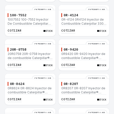
CATERPILLAR
CATERPILLAR
100-7552
0R-4124
1007552 100-7552 Inyector
0R-4124 0R4124 Inyector de
De Combustible Caterpillar®
Combustible Caterpillar 3306
3304B 3306C 330B 160H 12G
3306B 12H 140G 140H 12G
COTIZAR
COTIZAR
STOCK
STOCK
12H 140G 950B
160H D6R D6H D6R
CATERPILLAR
CATERPILLAR
20R-0758
0R-9420
20R0758 20R-0758 Inyector
0R9420 0R-9420 Inyector de
de combustible Caterpillar®
combustible Caterpillar®
3412E 3408E 775D D9R D10R
3412E 3408E 775D D9R D10R
COTIZAR
COTIZAR
STOCK
STOCK
657E 631E 988F II
657E 631E 988F II
CATERPILLAR
CATERPILLAR
0R-8624
0R-8207
0R8624 0R-8624 Inyector de
0R8207 0R-8207 Inyector de
combustible Caterpillar®
combustible Caterpillar®
3412E 3408E 775D D9R D10R
3412E 3408E 775D D9R D10R
COTIZAR
COTIZAR
STOCK
STOCK
657E 631E 988F II
657E 631E 988F II
CATERPILLAR
CATERPILLAR