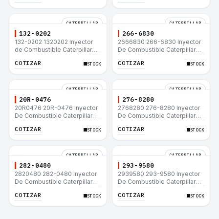
CATERPILLAR
CATERPILLAR
132-0202
266-6830
132-0202 1320202 Inyector
2666830 266-6830 Inyector
de Combustible Caterpillar®
De Combustible Caterpillar®
3508B 3512 3512B 3516B
C3.3 C4.4 3054C 416D 422E
COTIZAR
COTIZAR
STOCK
STOCK
3516C 854G 992G
CATERPILLAR
CATERPILLAR
20R-0476
276-8280
20R0476 20R-0476 Inyector
2768280 276-8280 Inyector
De Combustible Caterpillar®
De Combustible Caterpillar®
C3.3 C4.4 3054C 416D 422E
C4.4 C6.6 D6K 953D
COTIZAR
COTIZAR
STOCK
STOCK
CATERPILLAR
CATERPILLAR
282-0480
293-9580
2820480 282-0480 Inyector
2939580 293-9580 Inyector
De Combustible Caterpillar®
De Combustible Caterpillar®
C4.4 C6.6 D6K 953D
C4.4 C6.6 D6K 953D
COTIZAR
COTIZAR
STOCK
STOCK