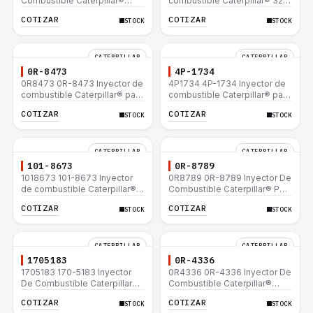
Combustible Caterpillar®
combustible Caterpillar® 320
E200B EL200B IT12B IT14F
L 320-A L 320-A N 320-A
COTIZAR
COTIZAR
STOCK
STOCK
IT14B 910E
320N 320-A S IT18F IT28F
RT100 RT80 953B 928F 918F
CATERPILLAR
CATERPILLAR
0R-8473
4P-1734
0R8473 0R-8473 Inyector de
4P1734 4P-1734 Inyector de
combustible Caterpillar® para
combustible Caterpillar® para
motor 3114 3116
motor 3114 3116
COTIZAR
COTIZAR
STOCK
STOCK
CATERPILLAR
CATERPILLAR
101-8673
0R-8789
1018673 101-8673 Inyector
0R8789 0R-8789 Inyector De
de combustible Caterpillar®
Combustible Caterpillar® PM-
para motor 3114 3116
465 3406B 3406C RM-350B
COTIZAR
COTIZAR
STOCK
STOCK
RM-350 SM-350
CATERPILLAR
CATERPILLAR
1705183
0R-4336
1705183 170-5183 Inyector
0R4336 0R-4336 Inyector De
De Combustible Caterpillar®
Combustible Caterpillar®
3304B 3306C 330B 160H 12G
3304B 3306C 330B 160H 12G
COTIZAR
COTIZAR
STOCK
STOCK
12H 140G 950B
12H 140G 950B