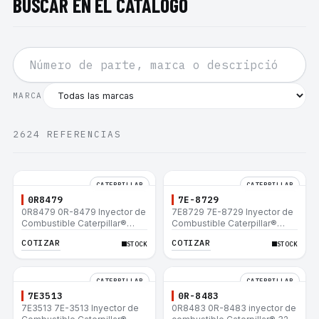
BUSCAR EN EL CATÁLOGO
MARCA
2624
REFERENCIAS
CATERPILLAR
CATERPILLAR
0R8479
7E-8729
0R8479 0R-8479 Inyector de
7E8729 7E-8729 Inyector de
Combustible Caterpillar®
Combustible Caterpillar®
E200B EL200B IT12B IT14F
E200B EL200B IT12B IT14F
COTIZAR
COTIZAR
STOCK
STOCK
IT14B 910E
IT14B 910E
CATERPILLAR
CATERPILLAR
7E3513
0R-8483
7E3513 7E-3513 Inyector de
0R8483 0R-8483 inyector de