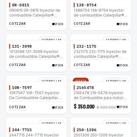
0R-0815
138-8754
0R0815 0R-0815 Inyector de
1388754 138-8754 Inyector
combustible Caterpillar®
de combustible Caterpillar®
3412E 3408E 775D D9R D10R
3412E 3408E 775D D9R D10R
COTIZAR
COTIZAR
STOCK
STOCK
657E 631E 988F II
657E 631E 988F II
CATERPILLAR
CATERPILLAR
131-3098
232-1175
1313098 131-3098 Inyector
2321175 232-1175 Inyector de
de combustible Caterpillar®
combustible Caterpillar®
3412E 3408E 775D D9R D10R
3412E 3408E 775D D9R D10R
COTIZAR
COTIZAR
STOCK
STOCK
657E 631E 988F II
657E 631E 988F II
OFERTA
CATERPILLAR
CATERPILLAR
10R-7597
2165478
10R7597 10R-7597 Inyector
2165478 216-5478 Inyector
De Combustible Caterpillar®
de Combustible para motor
3066 312C 320D 320D L
Caterpillar 3044C
$ 350.000
COTIZAR
$ 500.000
320C 320C L
minicargador 236B 246B
STOCK
STOCK
Bulldozer D3G D4G Cargador
907H 908H
CATERPILLAR
CATERPILLAR
244-7715
250-1306
2447715 244-7715 Inyector
2501306 250-1306 Inyector