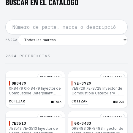
BUSCAR EN EL CATÁLOGO
MARCA
2624
REFERENCIAS
CATERPILLAR
CATERPILLAR
0R8479
7E-8729
0R8479 0R-8479 Inyector de
7E8729 7E-8729 Inyector de
Combustible Caterpillar®
Combustible Caterpillar®
E200B EL200B IT12B IT14F
E200B EL200B IT12B IT14F
COTIZAR
COTIZAR
STOCK
STOCK
IT14B 910E
IT14B 910E
CATERPILLAR
CATERPILLAR
7E3513
0R-8483
7E3513 7E-3513 Inyector de
0R8483 0R-8483 inyector de