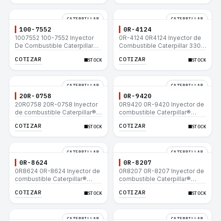
CATERPILLAR
CATERPILLAR
100-7552
0R-4124
1007552 100-7552 Inyector
0R-4124 0R4124 Inyector de
De Combustible Caterpillar®
Combustible Caterpillar 3306
3304B 3306C 330B 160H 12G
3306B 12H 140G 140H 12G
COTIZAR
COTIZAR
STOCK
STOCK
12H 140G 950B
160H D6R D6H D6R
CATERPILLAR
CATERPILLAR
20R-0758
0R-9420
20R0758 20R-0758 Inyector
0R9420 0R-9420 Inyector de
de combustible Caterpillar®
combustible Caterpillar®
3412E 3408E 775D D9R D10R
3412E 3408E 775D D9R D10R
COTIZAR
COTIZAR
STOCK
STOCK
657E 631E 988F II
657E 631E 988F II
CATERPILLAR
CATERPILLAR
0R-8624
0R-8207
0R8624 0R-8624 Inyector de
0R8207 0R-8207 Inyector de
combustible Caterpillar®
combustible Caterpillar®
3412E 3408E 775D D9R D10R
3412E 3408E 775D D9R D10R
COTIZAR
COTIZAR
STOCK
STOCK
657E 631E 988F II
657E 631E 988F II
CATERPILLAR
CATERPILLAR