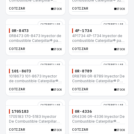
Combustible Caterpillar®
combustible Caterpillar® 320
E200B EL200B IT12B IT14F
L 320-A L 320-A N 320-A
COTIZAR
COTIZAR
STOCK
STOCK
IT14B 910E
320N 320-A S IT18F IT28F
RT100 RT80 953B 928F 918F
CATERPILLAR
CATERPILLAR
0R-8473
4P-1734
0R8473 0R-8473 Inyector de
4P1734 4P-1734 Inyector de
combustible Caterpillar® para
combustible Caterpillar® para
motor 3114 3116
motor 3114 3116
COTIZAR
COTIZAR
STOCK
STOCK
CATERPILLAR
CATERPILLAR
101-8673
0R-8789
1018673 101-8673 Inyector
0R8789 0R-8789 Inyector De
de combustible Caterpillar®
Combustible Caterpillar® PM-
para motor 3114 3116
465 3406B 3406C RM-350B
COTIZAR
COTIZAR
STOCK
STOCK
RM-350 SM-350
CATERPILLAR
CATERPILLAR
1705183
0R-4336
1705183 170-5183 Inyector
0R4336 0R-4336 Inyector De
De Combustible Caterpillar®
Combustible Caterpillar®
3304B 3306C 330B 160H 12G
3304B 3306C 330B 160H 12G
COTIZAR
COTIZAR
STOCK
STOCK
12H 140G 950B
12H 140G 950B