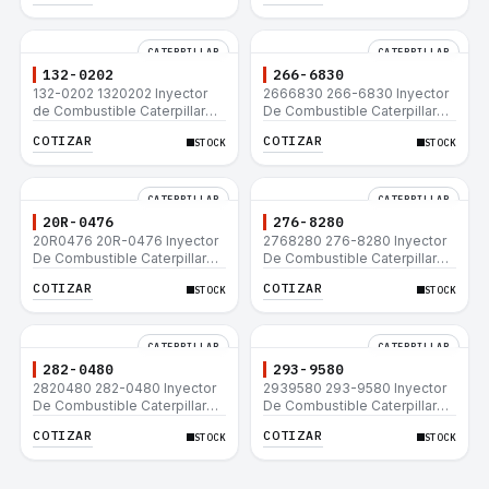
CATERPILLAR
CATERPILLAR
132-0202
266-6830
132-0202 1320202 Inyector
2666830 266-6830 Inyector
de Combustible Caterpillar®
De Combustible Caterpillar®
3508B 3512 3512B 3516B
C3.3 C4.4 3054C 416D 422E
COTIZAR
COTIZAR
STOCK
STOCK
3516C 854G 992G
CATERPILLAR
CATERPILLAR
20R-0476
276-8280
20R0476 20R-0476 Inyector
2768280 276-8280 Inyector
De Combustible Caterpillar®
De Combustible Caterpillar®
C3.3 C4.4 3054C 416D 422E
C4.4 C6.6 D6K 953D
COTIZAR
COTIZAR
STOCK
STOCK
CATERPILLAR
CATERPILLAR
282-0480
293-9580
2820480 282-0480 Inyector
2939580 293-9580 Inyector
De Combustible Caterpillar®
De Combustible Caterpillar®
C4.4 C6.6 D6K 953D
C4.4 C6.6 D6K 953D
COTIZAR
COTIZAR
STOCK
STOCK