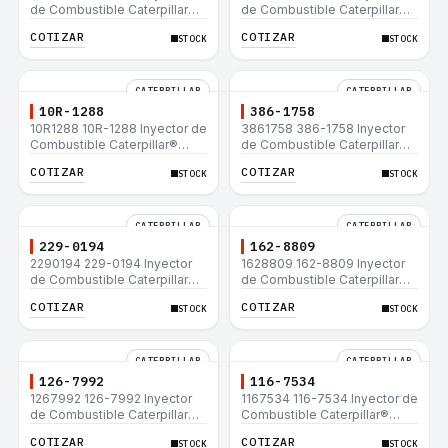
de Combustible Caterpillar®
de Combustible Caterpillar®
C15 C18 C27 C32 365C D8T
3508B 3512 3512B 3516B
COTIZAR
COTIZAR
STOCK
STOCK
980H
3516C 854G 992G
CATERPILLAR
CATERPILLAR
10R-1288
386-1758
10R1288 10R-1288 Inyector de
3861758 386-1758 Inyector
Combustible Caterpillar®
de Combustible Caterpillar®
3508B 3512 3512B 3516B
3508B 3512 3512B 3516B
COTIZAR
COTIZAR
STOCK
STOCK
3516C 854G 992G
3516C 854G 992G
CATERPILLAR
CATERPILLAR
229-0194
162-8809
2290194 229-0194 Inyector
1628809 162-8809 Inyector
de Combustible Caterpillar®
de Combustible Caterpillar®
3508B 3512 3512B 3516B
3508B 3512 3512B 3516B
COTIZAR
COTIZAR
STOCK
STOCK
3516C 854G 992G
3516C 854G 992G
CATERPILLAR
CATERPILLAR
126-7992
116-7534
1267992 126-7992 Inyector
1167534 116-7534 Inyector de
de Combustible Caterpillar®
Combustible Caterpillar®
3508B 3512 3512B 3516B
3508B 3512 3512B 3516B
COTIZAR
COTIZAR
STOCK
STOCK
3516C 854G 992G
3516C 854G 992G