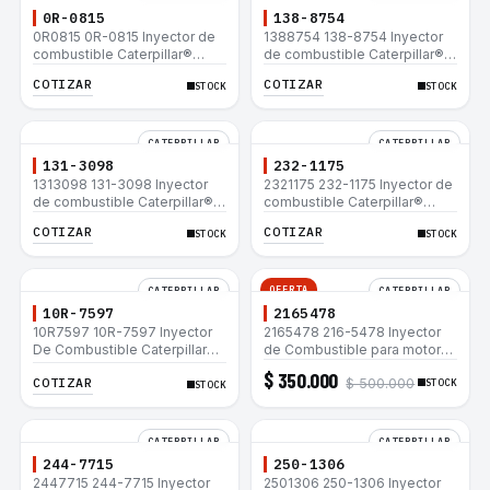
0R-0815
138-8754
0R0815 0R-0815 Inyector de
1388754 138-8754 Inyector
combustible Caterpillar®
de combustible Caterpillar®
3412E 3408E 775D D9R D10R
3412E 3408E 775D D9R D10R
COTIZAR
COTIZAR
STOCK
STOCK
657E 631E 988F II
657E 631E 988F II
CATERPILLAR
CATERPILLAR
131-3098
232-1175
1313098 131-3098 Inyector
2321175 232-1175 Inyector de
de combustible Caterpillar®
combustible Caterpillar®
3412E 3408E 775D D9R D10R
3412E 3408E 775D D9R D10R
COTIZAR
COTIZAR
STOCK
STOCK
657E 631E 988F II
657E 631E 988F II
OFERTA
CATERPILLAR
CATERPILLAR
10R-7597
2165478
10R7597 10R-7597 Inyector
2165478 216-5478 Inyector
De Combustible Caterpillar®
de Combustible para motor
3066 312C 320D 320D L
Caterpillar 3044C
$ 350.000
COTIZAR
$ 500.000
320C 320C L
minicargador 236B 246B
STOCK
STOCK
Bulldozer D3G D4G Cargador
907H 908H
CATERPILLAR
CATERPILLAR
244-7715
250-1306
2447715 244-7715 Inyector
2501306 250-1306 Inyector