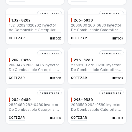
CATERPILLAR
CATERPILLAR
132-0202
266-6830
132-0202 1320202 Inyector
2666830 266-6830 Inyector
de Combustible Caterpillar®
De Combustible Caterpillar®
3508B 3512 3512B 3516B
C3.3 C4.4 3054C 416D 422E
COTIZAR
COTIZAR
STOCK
STOCK
3516C 854G 992G
CATERPILLAR
CATERPILLAR
20R-0476
276-8280
20R0476 20R-0476 Inyector
2768280 276-8280 Inyector
De Combustible Caterpillar®
De Combustible Caterpillar®
C3.3 C4.4 3054C 416D 422E
C4.4 C6.6 D6K 953D
COTIZAR
COTIZAR
STOCK
STOCK
CATERPILLAR
CATERPILLAR
282-0480
293-9580
2820480 282-0480 Inyector
2939580 293-9580 Inyector
De Combustible Caterpillar®
De Combustible Caterpillar®
C4.4 C6.6 D6K 953D
C4.4 C6.6 D6K 953D
COTIZAR
COTIZAR
STOCK
STOCK