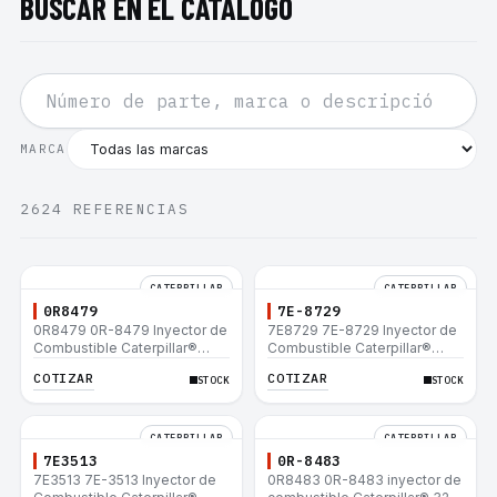
BUSCAR EN EL CATÁLOGO
MARCA
2624
REFERENCIAS
CATERPILLAR
CATERPILLAR
0R8479
7E-8729
0R8479 0R-8479 Inyector de
7E8729 7E-8729 Inyector de
Combustible Caterpillar®
Combustible Caterpillar®
E200B EL200B IT12B IT14F
E200B EL200B IT12B IT14F
COTIZAR
COTIZAR
STOCK
STOCK
IT14B 910E
IT14B 910E
CATERPILLAR
CATERPILLAR
7E3513
0R-8483
7E3513 7E-3513 Inyector de
0R8483 0R-8483 inyector de