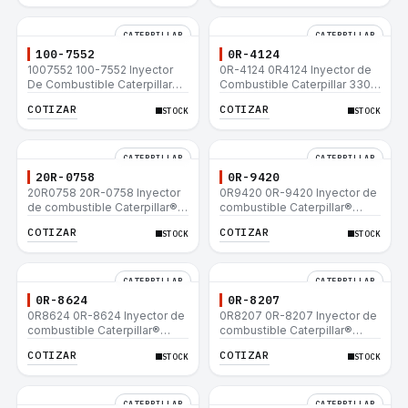
CATERPILLAR
CATERPILLAR
100-7552
0R-4124
1007552 100-7552 Inyector
0R-4124 0R4124 Inyector de
De Combustible Caterpillar®
Combustible Caterpillar 3306
3304B 3306C 330B 160H 12G
3306B 12H 140G 140H 12G
COTIZAR
COTIZAR
STOCK
STOCK
12H 140G 950B
160H D6R D6H D6R
CATERPILLAR
CATERPILLAR
20R-0758
0R-9420
20R0758 20R-0758 Inyector
0R9420 0R-9420 Inyector de
de combustible Caterpillar®
combustible Caterpillar®
3412E 3408E 775D D9R D10R
3412E 3408E 775D D9R D10R
COTIZAR
COTIZAR
STOCK
STOCK
657E 631E 988F II
657E 631E 988F II
CATERPILLAR
CATERPILLAR
0R-8624
0R-8207
0R8624 0R-8624 Inyector de
0R8207 0R-8207 Inyector de
combustible Caterpillar®
combustible Caterpillar®
3412E 3408E 775D D9R D10R
3412E 3408E 775D D9R D10R
COTIZAR
COTIZAR
STOCK
STOCK
657E 631E 988F II
657E 631E 988F II
CATERPILLAR
CATERPILLAR