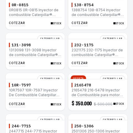
0R-0815
138-8754
0R0815 0R-0815 Inyector de
1388754 138-8754 Inyector
combustible Caterpillar®
de combustible Caterpillar®
3412E 3408E 775D D9R D10R
3412E 3408E 775D D9R D10R
COTIZAR
COTIZAR
STOCK
STOCK
657E 631E 988F II
657E 631E 988F II
CATERPILLAR
CATERPILLAR
131-3098
232-1175
1313098 131-3098 Inyector
2321175 232-1175 Inyector de
de combustible Caterpillar®
combustible Caterpillar®
3412E 3408E 775D D9R D10R
3412E 3408E 775D D9R D10R
COTIZAR
COTIZAR
STOCK
STOCK
657E 631E 988F II
657E 631E 988F II
OFERTA
CATERPILLAR
CATERPILLAR
10R-7597
2165478
10R7597 10R-7597 Inyector
2165478 216-5478 Inyector
De Combustible Caterpillar®
de Combustible para motor
3066 312C 320D 320D L
Caterpillar 3044C
$ 350.000
COTIZAR
$ 500.000
320C 320C L
minicargador 236B 246B
STOCK
STOCK
Bulldozer D3G D4G Cargador
907H 908H
CATERPILLAR
CATERPILLAR
244-7715
250-1306
2447715 244-7715 Inyector
2501306 250-1306 Inyector