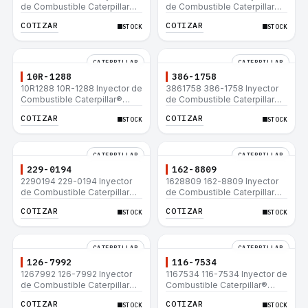
de Combustible Caterpillar®
de Combustible Caterpillar®
C15 C18 C27 C32 365C D8T
3508B 3512 3512B 3516B
COTIZAR
COTIZAR
STOCK
STOCK
980H
3516C 854G 992G
CATERPILLAR
CATERPILLAR
10R-1288
386-1758
10R1288 10R-1288 Inyector de
3861758 386-1758 Inyector
Combustible Caterpillar®
de Combustible Caterpillar®
3508B 3512 3512B 3516B
3508B 3512 3512B 3516B
COTIZAR
COTIZAR
STOCK
STOCK
3516C 854G 992G
3516C 854G 992G
CATERPILLAR
CATERPILLAR
229-0194
162-8809
2290194 229-0194 Inyector
1628809 162-8809 Inyector
de Combustible Caterpillar®
de Combustible Caterpillar®
3508B 3512 3512B 3516B
3508B 3512 3512B 3516B
COTIZAR
COTIZAR
STOCK
STOCK
3516C 854G 992G
3516C 854G 992G
CATERPILLAR
CATERPILLAR
126-7992
116-7534
1267992 126-7992 Inyector
1167534 116-7534 Inyector de
de Combustible Caterpillar®
Combustible Caterpillar®
3508B 3512 3512B 3516B
3508B 3512 3512B 3516B
COTIZAR
COTIZAR
STOCK
STOCK
3516C 854G 992G
3516C 854G 992G