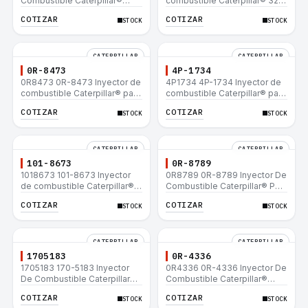
Combustible Caterpillar®
combustible Caterpillar® 320
E200B EL200B IT12B IT14F
L 320-A L 320-A N 320-A
COTIZAR
COTIZAR
STOCK
STOCK
IT14B 910E
320N 320-A S IT18F IT28F
RT100 RT80 953B 928F 918F
CATERPILLAR
CATERPILLAR
0R-8473
4P-1734
0R8473 0R-8473 Inyector de
4P1734 4P-1734 Inyector de
combustible Caterpillar® para
combustible Caterpillar® para
motor 3114 3116
motor 3114 3116
COTIZAR
COTIZAR
STOCK
STOCK
CATERPILLAR
CATERPILLAR
101-8673
0R-8789
1018673 101-8673 Inyector
0R8789 0R-8789 Inyector De
de combustible Caterpillar®
Combustible Caterpillar® PM-
para motor 3114 3116
465 3406B 3406C RM-350B
COTIZAR
COTIZAR
STOCK
STOCK
RM-350 SM-350
CATERPILLAR
CATERPILLAR
1705183
0R-4336
1705183 170-5183 Inyector
0R4336 0R-4336 Inyector De
De Combustible Caterpillar®
Combustible Caterpillar®
3304B 3306C 330B 160H 12G
3304B 3306C 330B 160H 12G
COTIZAR
COTIZAR
STOCK
STOCK
12H 140G 950B
12H 140G 950B