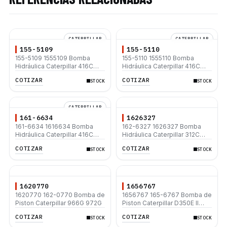
CATERPILLAR
CATERPILLAR
155-5109
155-5110
155-5109 1555109 Bomba
155-5110 1555110 Bomba
Hidráulica Caterpillar 416C
Hidráulica Caterpillar 416C
426C 428C 436C 438C
426C 428C 436C 438C
COTIZAR
COTIZAR
STOCK
STOCK
CATERPILLAR
161-6634
1626327
161-6634 1616634 Bomba
162-6327 1626327 Bomba
Hidráulica Caterpillar 416C
Hidráulica Caterpillar 312C
426C 428C 436C 438C
312C L
COTIZAR
COTIZAR
STOCK
STOCK
1620770
1656767
1620770 162-0770 Bomba de
1656767 165-6767 Bomba de
Piston Caterpillar 966G 972G
Piston Caterpillar D350E II
D400E II
COTIZAR
COTIZAR
STOCK
STOCK