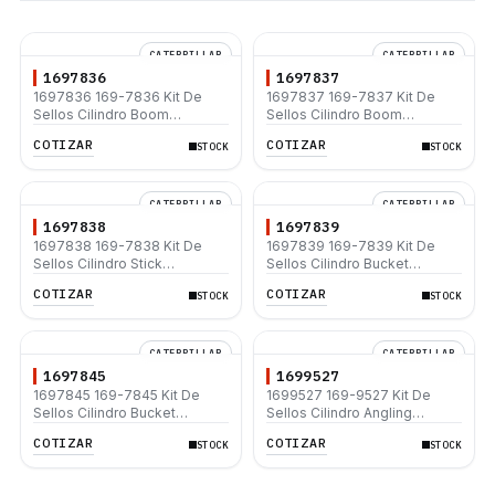
CATERPILLAR
CATERPILLAR
1697836
1697837
1697836 169-7836 Kit De
1697837 169-7837 Kit De
Sellos Cilindro Boom
Sellos Cilindro Boom
Caterpillar 311B
Caterpillar 311B 312B 312B L
COTIZAR
COTIZAR
STOCK
STOCK
313B
CATERPILLAR
CATERPILLAR
1697838
1697839
1697838 169-7838 Kit De
1697839 169-7839 Kit De
Sellos Cilindro Stick
Sellos Cilindro Bucket
Caterpillar 312B 312B L 313B
Caterpillar 311B 312B 312B L
COTIZAR
COTIZAR
STOCK
STOCK
330B L
CATERPILLAR
CATERPILLAR
1697845
1699527
1697845 169-7845 Kit De
1699527 169-9527 Kit De
Sellos Cilindro Bucket
Sellos Cilindro Angling
Caterpillar 307 307-A
Caterpillar D3C III D4C III D5C
COTIZAR
COTIZAR
STOCK
STOCK
III