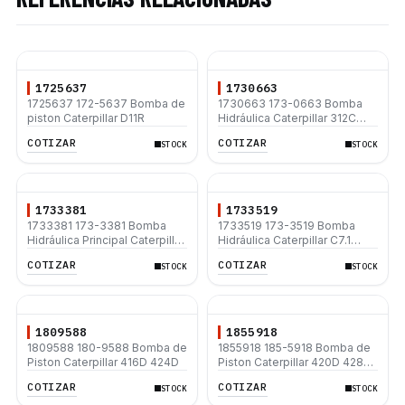
1725637
1730663
1725637 172-5637 Bomba de
1730663 173-0663 Bomba
piston Caterpillar D11R
Hidráulica Caterpillar 312C
312C L
COTIZAR
COTIZAR
STOCK
STOCK
1733381
1733519
1733381 173-3381 Bomba
1733519 173-3519 Bomba
Hidráulica Principal Caterpillar
Hidráulica Caterpillar C7.1
C7.1 312D 312D L 320C 320D
312D 312D L 312D2 L 312D2
COTIZAR
COTIZAR
STOCK
STOCK
320D L 330D2 330D2 L
320D 320D L 330D2 L 330D2
1809588
1855918
1809588 180-9588 Bomba de
1855918 185-5918 Bomba de
Piston Caterpillar 416D 424D
Piston Caterpillar 420D 428D
430D 432D 442D
COTIZAR
COTIZAR
STOCK
STOCK