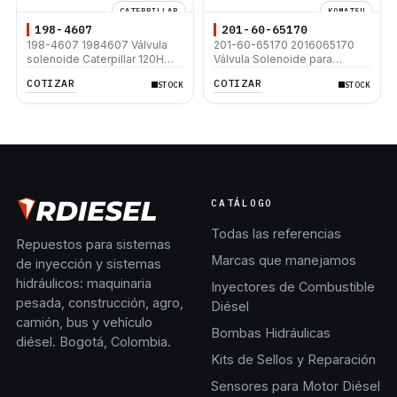
CATERPILLAR
KOMATSU
198-4607
201-60-65170
198-4607 1984607 Válvula
201-60-65170 2016065170
solenoide Caterpillar 120H
Válvula Solenoide para
140H 160H D6R D6R Ii D5N
Excavadoras Komatsu
COTIZAR
COTIZAR
STOCK
STOCK
D6N D6R D7R D8N D8R II
PC60‑6 PC100‑5 PC120‑5
PC130‑5 PC200‑5
CATÁLOGO
Todas las referencias
Repuestos para sistemas
Marcas que manejamos
de inyección y sistemas
hidráulicos: maquinaria
Inyectores de Combustible
pesada, construcción, agro,
Diésel
camión, bus y vehículo
Bombas Hidráulicas
diésel. Bogotá, Colombia.
Kits de Sellos y Reparación
Sensores para Motor Diésel