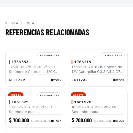
MISMA LÍNEA
REFERENCIAS RELACIONADAS
CATERPILLAR
CATERPILLAR
1753893
1766219
1753893 175-3893 Válvula
1766219 176-6219 Solenoide
Solenoide Caterpillar 120K
12V Caterpillar C3.3 C4.4 C7.1
120H135H 140K 140H 160K
3054 416E
COTIZAR
COTIZAR
STOCK
STOCK
160H 12H 12K
OFERTA
OFERTA
CATERPILLAR
1861525
1861526
1861525 186-1525 Válvula
1861526 186-1526 Válvula
Solenoide para
Solenoide para
Motoniveladoras Caterpillar
Motoniveladoras Caterpillar
$ 700.000
$ 700.000
$ 950.000
$ 950.000
12H 12K 120H 120K 140H 160H
STOCK
12H 12K 120H 120K 140H 160H
STOCK