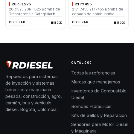
D8N
20R-1525
2177455
20R1525 20R-1525 Bomba de
217-7455 2177455 Bomba de
Transferencia Caterpillar®
cebado de combustible
3406E 3456 C11 C13 C15 C18
Caterpillar 325D 325D L 330C
COTIZAR
COTIZAR
STOCK
STOCK
385B D8R D8T D9T 735C
330C L 336D L D6T C15 C27
745C 988G 980H
C11 C13 C7 3516C
CATÁLOGO
Todas las referencias
Repuestos para sistemas
Marcas que manejamos
de inyección y sistemas
hidráulicos: maquinaria
Inyectores de Combustible
pesada, construcción, agro,
Diésel
camión, bus y vehículo
Bombas Hidráulicas
diésel. Bogotá, Colombia.
Kits de Sellos y Reparación
Sensores para Motor Diésel
y Maquinaria