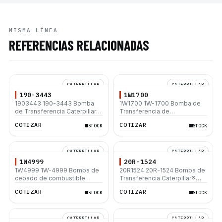
MISMA LÍNEA
REFERENCIAS RELACIONADAS
CATERPILLAR
CATERPILLAR
190-3443
1W1700
1903443 190-3443 Bomba
1W1700 1W-1700 Bomba de
de Transferencia Caterpillar®
Transferencia de
3406E 3456 C11 C13 C15 C18
Combustible Caterpillar
COTIZAR
COTIZAR
STOCK
STOCK
385B D8R D8T D9T 735C
3406B 3406C SR4 245 245D
745C 988G 980H
D8N D8R 980F
CATERPILLAR
CATERPILLAR
1W4999
20R-1524
1W4999 1W-4999 Bomba de
20R1524 20R-1524 Bomba de
cebado de combustible
Transferencia Caterpillar®
Caterpillar® 312D 312D L
730C MT835 C13 C18 C12 C15
COTIZAR
COTIZAR
STOCK
STOCK
320C 320D 320D L 3116 3208
D8N 631G 966H 972H
3304 3306 3412 3456 3516
3406E C7 C9 C13 C15 C18
C27 C32 SR4 SR5 D6R D6N
CATERPILLAR
CATERPILLAR