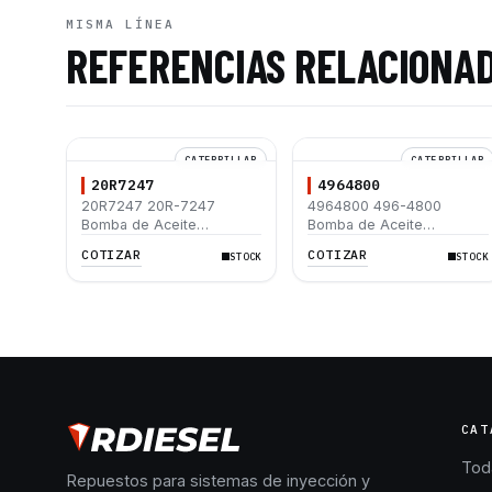
MISMA LÍNEA
REFERENCIAS RELACIONA
CATERPILLAR
CATERPILLAR
20R7247
4964800
20R7247 20R-7247
4964800 496-4800
Bomba de Aceite
Bomba de Aceite
Caterpillar
Caterpillar
COTIZAR
COTIZAR
STOCK
STOCK
CAT
Toda
Repuestos para sistemas de inyección y