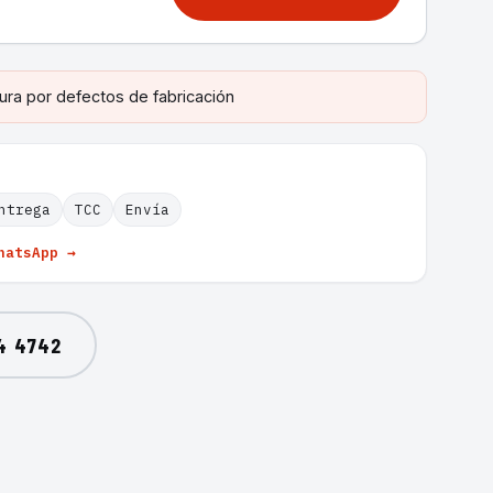
ura por defectos de fabricación
ntrega
TCC
Envía
hatsApp →
4 4742