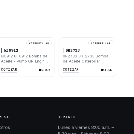
CATERPILLAR
CATERPILLAR
6I0912
0R2733
6I0912 6I-0912 Bomba de
0R2733 0R-2733 Bomba
Aceite - Pump GP-Engine
de Aceite Caterpillar
Oil Caterpillar 3054 416B
COTIZAR
COTIZAR
STOCK
STOCK
426B 428B 436B 438B
RESA
HORARIO
otros
Lunes a viernes 8:00 a.m. –
5:30 p.m. · Sábados 8:00