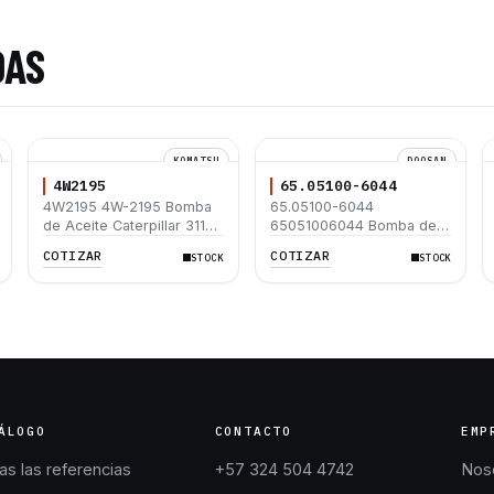
DAS
KOMATSU
DOOSAN
4W2195
65.05100-6044
4W2195 4W-2195 Bomba
65.05100-6044
de Aceite Caterpillar 3114
65051006044 Bomba de
3116 3126 C7 322C 325C
Aceite Doosan SOLAR
COTIZAR
COTIZAR
STOCK
STOCK
120H 140M D6N 950H
340LC-V SOLAR 420LC-V
ÁLOGO
CONTACTO
EMP
s las referencias
+57 324 504 4742
Nos