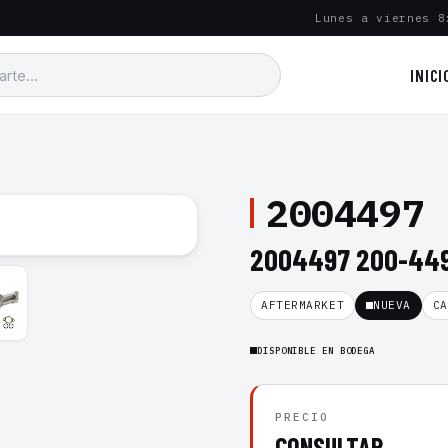
Lunes a viernes 8
INICI
2004497
2004497 200-449
AFTERMARKET
NUEVA
CA
DISPONIBLE EN BODEGA
PRECIO
CONSULTAR