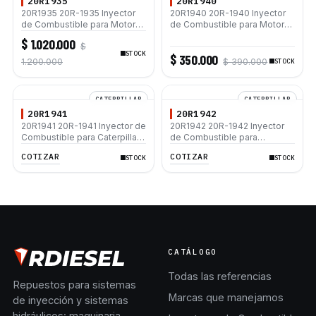
20R1935
20R1940
20R1935 20R-1935 Inyector
20R1940 20R-1940 Inyector
de Combustible para Motor
de Combustible para Motor
Caterpillar C4.4 C6.6 320D
Caterpillar 3304 3306 120G
$ 1.020.000
$
323D L 420E D5K XL
D4H D5H D6H
STOCK
$ 350.000
1.200.000
$ 390.000
STOCK
CATERPILLAR
CATERPILLAR
20R1941
20R1942
20R1941 20R-1941 Inyector de
20R1942 20R-1942 Inyector
Combustible para Caterpillar
de Combustible para
3412 3406B 3408B D8L
Caterpillar 3406B 3406C
COTIZAR
COTIZAR
STOCK
STOCK
3412 3412C D9R
CATÁLOGO
Todas las referencias
Repuestos para sistemas
Marcas que manejamos
de inyección y sistemas
hidráulicos: maquinaria