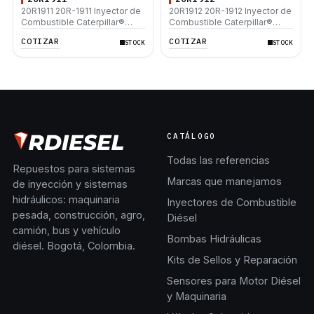
20R1911 20R-1911 Inyector de
20R1912 20R-1912 Inyector de
Combustible Caterpillar®
Combustible Caterpillar®
3508B 3512 3512B 3516B
3412E 773D 773E 771D 769D
COTIZAR
COTIZAR
STOCK
STOCK
3516C 854G 992G
775B D9R D10N D9N 631G
637G 988F
CATÁLOGO
Todas las referencias
Repuestos para sistemas
Marcas que manejamos
de inyección y sistemas
hidráulicos: maquinaria
Inyectores de Combustible
pesada, construcción, agro,
Diésel
camión, bus y vehículo
Bombas Hidráulicas
diésel. Bogotá, Colombia.
Kits de Sellos y Reparación
Sensores para Motor Diésel
y Maquinaria