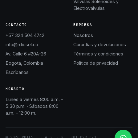
Válvulas Solenoides y
Electroválvulas
CONTACTO
EMPRESA
+57 324 504 4742
Nosotros
info@rdiesel.co
Garantías y devoluciones
Av. Calle 6 #20A-26
Términos y condiciones
Bogotá, Colombia
Política de privacidad
Escríbanos
HORARIO
Lunes a viernes 8:00 a.m. –
5:30 p.m. · Sábados 8:00
a.m. – 12:00 m.
©
2026
RDIESEL S.A.S.
· NIT
901.829.623