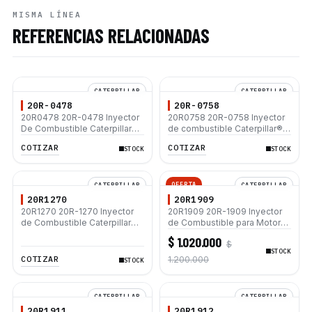
MISMA LÍNEA
REFERENCIAS RELACIONADAS
CATERPILLAR
CATERPILLAR
20R-0478
20R-0758
20R0478 20R-0478 Inyector
20R0758 20R-0758 Inyector
De Combustible Caterpillar®
de combustible Caterpillar®
3056E M322C 924G IT28G
3412E 3408E 775D D9R D10R
COTIZAR
COTIZAR
STOCK
STOCK
657E 631E 988F II
OFERTA
CATERPILLAR
CATERPILLAR
20R1270
20R1909
20R1270 20R-1270 Inyector
20R1909 20R-1909 Inyector
de Combustible Caterpillar®
de Combustible para Motor
3508B 3512 3512B 3516B
Caterpillar C6.4 Excavadora
$ 1.020.000
$
3516C 854G 992G
320D 320D L 323D L
STOCK
COTIZAR
1.200.000
STOCK
CATERPILLAR
CATERPILLAR
20R1911
20R1912