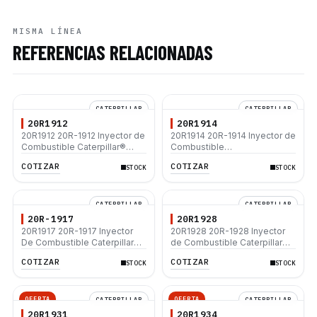
MISMA LÍNEA
REFERENCIAS RELACIONADAS
CATERPILLAR
CATERPILLAR
20R1912
20R1914
20R1912 20R-1912 Inyector de
20R1914 20R-1914 Inyector de
Combustible Caterpillar®
Combustible
3412E 773D 773E 771D 769D
Remanufacturado Caterpillar®
COTIZAR
COTIZAR
STOCK
STOCK
775B D9R D10N D9N 631G
C15 C18 C27 C32 365C D8T
637G 988F
980H 993K
CATERPILLAR
CATERPILLAR
20R-1917
20R1928
20R1917 20R-1917 Inyector
20R1928 20R-1928 Inyector
De Combustible Caterpillar®
de Combustible Caterpillar®
C9 330D 330D L 336D L140M
3116 3114 320B 322B 322C
COTIZAR
COTIZAR
STOCK
STOCK
160M 637G M330D
325B
OFERTA
OFERTA
CATERPILLAR
CATERPILLAR
20R1931
20R1934