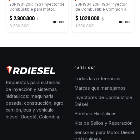
20R1931 20R-1931 Inyector de
20R1934 20R-1934 Inyector
Combustible para motor
de Combustible Common Rail
Caterpillar C9 Excavadora
para motor Caterpillar C4.2
$ 2.900.000
$ 1.020.000
$
$
330C 330C L 12H 627G 637G
C6.4 Excavadora 312D 320D
STOCK
STOCK
3.200.000
1.200.000
CATÁLOGO
Todas las referencias
Repuestos para sistemas
Marcas que manejamos
de inyección y sistemas
hidráulicos: maquinaria
Inyectores de Combustible
pesada, construcción, agro,
Diésel
camión, bus y vehículo
Bombas Hidráulicas
diésel. Bogotá, Colombia.
Kits de Sellos y Reparación
Sensores para Motor Diésel
y Maquinaria