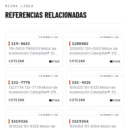
MISMA LÍNEA
REFERENCIAS RELACIONADAS
CATERPILLAR
CATERPILLAR
119-0633
1200002
119-0633 1190633 Motor de
1200002 120-0002 Motor de
Aceleración Caterpillar® 320B
Aceleración Caterpillar® 312B
320B L
312B L
COTIZAR
COTIZAR
STOCK
STOCK
CATERPILLAR
CATERPILLAR
132-7778
151-9325
1327778 132-7778 Motor de
1519325 151-9325 Motor de
Aceleración Caterpillar® 315B
Aceleración Caterpillar® 330B
320B 330B L
330B L
COTIZAR
COTIZAR
STOCK
STOCK
CATERPILLAR
CATERPILLAR
1519326
1519354
1519326 151-9326 Motor de
1519354 151-9354 Motor de