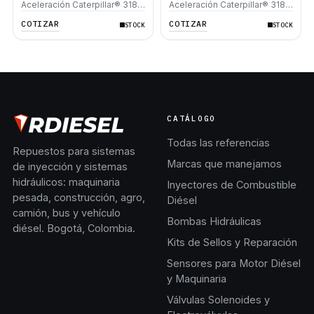
Aceleración Caterpillar® 318B
Aceleración Caterpillar® 318B
315B 317B L 315B L
315B 317B L 315B L
COTIZAR
COTIZAR
STOCK
STOCK
CATÁLOGO
Todas las referencias
Repuestos para sistemas
Marcas que manejamos
de inyección y sistemas
hidráulicos: maquinaria
Inyectores de Combustible
pesada, construcción, agro,
Diésel
camión, bus y vehículo
Bombas Hidráulicas
diésel. Bogotá, Colombia.
Kits de Sellos y Reparación
Sensores para Motor Diésel
y Maquinaria
Válvulas Solenoides y