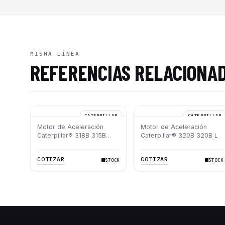
MISMA LÍNEA
REFERENCIAS RELACIONA
CATERPILLAR
CATERPILLAR
Motor de Aceleración
Motor de Aceleración
Caterpillar® 318B 315B
Caterpillar® 320B 320B L
317B L 315B L
COTIZAR
COTIZAR
STOCK
STOCK