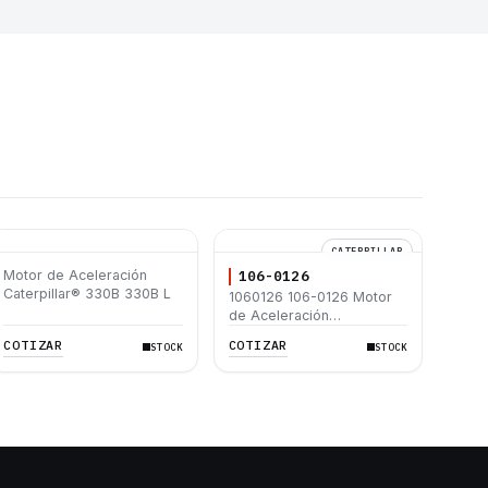
CATERPILLAR
Motor de Aceleración
106-0126
Caterpillar® 330B 330B L
1060126 106-0126 Motor
de Aceleración
Caterpillar® 315B 320B
COTIZAR
COTIZAR
STOCK
STOCK
330B L