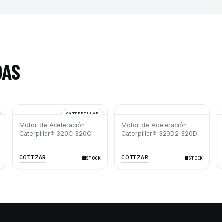
DAS
CATERPILLAR
Motor de Aceleración
Motor de Aceleración
Caterpillar® 320C 320C L
Caterpillar® 320D2 320D2
320D L
L
COTIZAR
COTIZAR
STOCK
STOCK