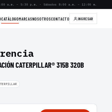
:00 a.m. – 5:30 p.m. · Sábados 8:00 a.m. – 12:00 m.
O
CATÁLOGO
MARCAS
NOSOTROS
CONTACTO
INGRESAR
rencia
ACIÓN CATERPILLAR® 315B 320B
TERPILLAR