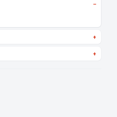
−
+
+