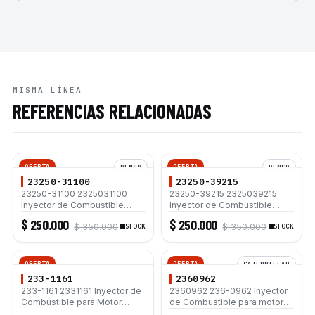
MISMA LÍNEA
REFERENCIAS RELACIONADAS
OFERTA
OFERTA
DENSO
DENSO
23250-31100
23250-39215
23250-31100 2325031100
23250-39215 2325039215
Inyector de Combustible
Inyector de Combustible
Denso para Toyota Prado
Denso para Toyota Hilux y
$ 250.000
$ 250.000
$ 350.000
$ 350.000
LC150 GRJ150 4Runner FJ
STOCK
Fortuner 4.0L V6 Motor 1GR-
STOCK
Cruiser Tundra Motor 1GR-FE
FE Dual VVT-i 4x4 Urbana
Dual VVT-i 4.0L V6
GGN15
OFERTA
OFERTA
CATERPILLAR
233-1161
2360962
233-1161 2331161 Inyector de
2360962 236-0962 Inyector
Combustible para Motor
de Combustible para motor
Caterpillar 3066 Excavadoras
Caterpillar C9 Excavadora