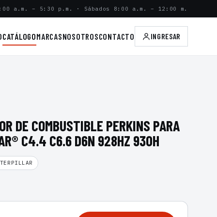
:00 a.m. – 5:30 p.m. · Sábados 8:00 a.m. – 12:00 m.
O
CATÁLOGO
MARCAS
NOSOTROS
CONTACTO
INGRESAR
OR DE COMBUSTIBLE PERKINS PARA
R® C4.4 C6.6 D6N 928HZ 930H
TERPILLAR