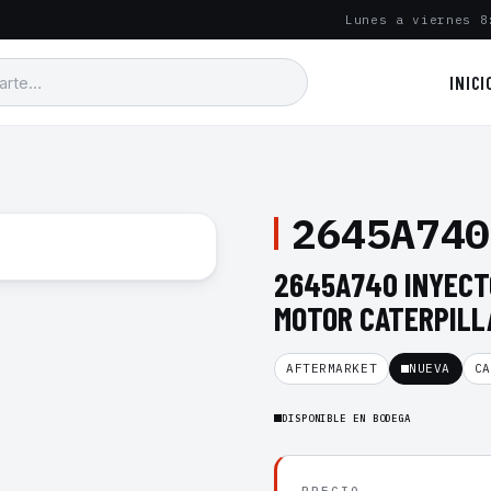
Lunes a viernes 8
INICI
2645A740
2645A740 INYECT
MOTOR CATERPILLA
AFTERMARKET
NUEVA
CA
DISPONIBLE EN BODEGA