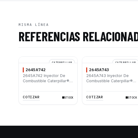
MISMA LÍNEA
REFERENCIAS RELACIONA
CATERPILLAR
CATERPILLAR
2645A742
2645A743
2645A742 Inyector De
2645A743 Inyector De
Combustible Caterpillar®
Combustible Caterpillar®
C4.4 C6.6 953D D6K
C4.4 C6.6 953D D6K
COTIZAR
COTIZAR
STOCK
STOCK