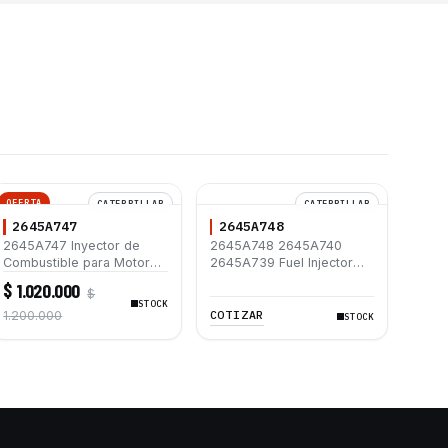
OFERTA
CATERPILLAR
CATERPILLAR
2645A747
2645A748
2645A747 Inyector de
2645A748 2645A740
Combustible para Motor
2645A739 Fuel Injector
Perkins Caterpillar C4.4
for Engine Caterpillar®
$ 1.020.000
$
C6.6 430E 450E D6K 924H
C6.6 Engine Perkins 1106D
STOCK
COTIZAR
1.200.000
STOCK