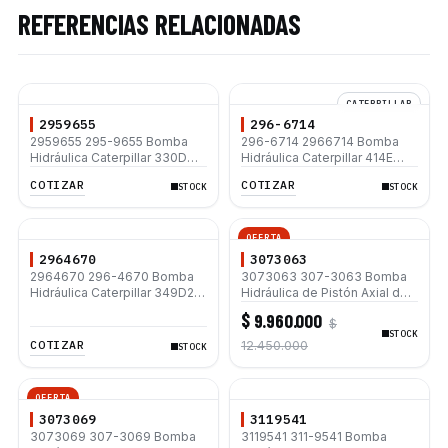
REFERENCIAS RELACIONADAS
CATERPILLAR
2959655
296-6714
2959655 295-9655 Bomba
296-6714 2966714 Bomba
Hidráulica Caterpillar 330D
Hidráulica Caterpillar 414E
330D L 336D 336D L 336D2
416E 422E 428E 434E
COTIZAR
COTIZAR
STOCK
STOCK
336D2 L
OFERTA
2964670
3073063
2964670 296-4670 Bomba
3073063 307-3063 Bomba
Hidráulica Caterpillar 349D2
Hidráulica de Pistón Axial de
349D L 349D 345D
Alta Presión para
$ 9.960.000
$
Retroexcavadoras Caterpillar
STOCK
416F 416F2 422F2 428F 434F
COTIZAR
12.450.000
STOCK
OFERTA
3073069
3119541
3073069 307-3069 Bomba
3119541 311-9541 Bomba