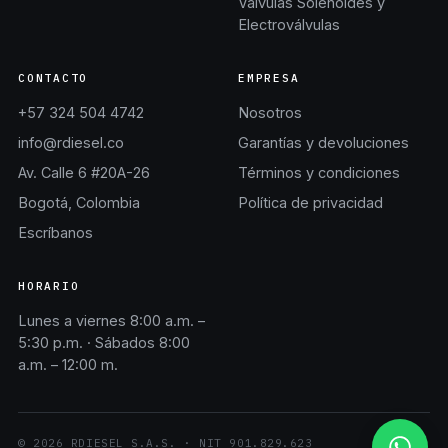
Válvulas Solenoides y
Electroválvulas
CONTACTO
EMPRESA
+57 324 504 4742
Nosotros
info@rdiesel.co
Garantías y devoluciones
Av. Calle 6 #20A-26
Términos y condiciones
Bogotá, Colombia
Política de privacidad
Escríbanos
HORARIO
Lunes a viernes 8:00 a.m. –
5:30 p.m. · Sábados 8:00
a.m. – 12:00 m.
©
2026
RDIESEL S.A.S.
· NIT
901.829.623