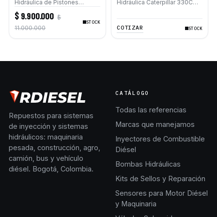
Hidráulica de Pistones
Hidráulica Caterpillar 330C
Axiales para
330C L
$ 9.900.000
$
Retroexcavadoras Caterpillar
STOCK
420F 430F 432F 444F
COTIZAR
11.000.000
STOCK
CATÁLOGO
Todas las referencias
Repuestos para sistemas
Marcas que manejamos
de inyección y sistemas
hidráulicos: maquinaria
Inyectores de Combustible
pesada, construcción, agro,
Diésel
camión, bus y vehículo
Bombas Hidráulicas
diésel. Bogotá, Colombia.
Kits de Sellos y Reparación
Sensores para Motor Diésel
y Maquinaria