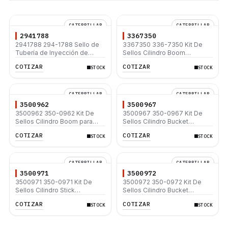
CATERPILLAR
CATERPILLAR
2941788
3367350
2941788 294-1788 Sello de
3367350 336-7350 Kit De
Tubería de Inyección de
Sellos Cilindro Boom
Combustible para Motores
Caterpillar 446 446B 446D
COTIZAR
COTIZAR
STOCK
STOCK
Caterpillar C4.2 C6.4
Excavadoras 312D 315D L
320D L
CATERPILLAR
CATERPILLAR
3500962
3500967
3500962 350-0962 Kit De
3500967 350-0967 Kit De
Sellos Cilindro Boom para
Sellos Cilindro Bucket
Caterpillar 320D 320D L
Caterpillar 320D 320D L
COTIZAR
COTIZAR
STOCK
STOCK
320D2 320D2 L
320D2 320D2 L
CATERPILLAR
CATERPILLAR
3500971
3500972
3500971 350-0971 Kit De
3500972 350-0972 Kit De
Sellos Cilindro Stick
Sellos Cilindro Bucket
Caterpillar 320D 320D L
Caterpillar 320D 326D L
COTIZAR
COTIZAR
STOCK
STOCK
320D2 320D2 L
326D2 L 326D2