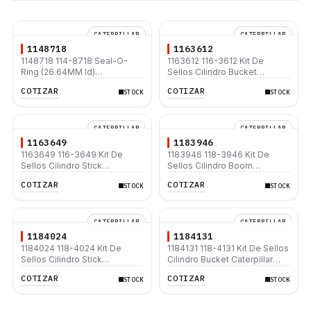
CATERPILLAR
CATERPILLAR
1148718
1163612
1148718 114-8718 Seal-O-
1163612 116-3612 Kit De
Ring (26.64MM Id)
Sellos Cilindro Bucket
Caterpillar® 3114 3116 3126
Caterpillar 325B L 330B L
COTIZAR
COTIZAR
STOCK
STOCK
3304 3304B 3306 3306B
345B 345B L
3408 3408B 3408C 3412
3412C 330B 330B L D6H D6R
D6M
CATERPILLAR
CATERPILLAR
1163649
1183946
1163649 116-3649 Kit De
1183946 118-3946 Kit De
Sellos Cilindro Stick
Sellos Cilindro Boom
Caterpillar 330 L 350 L
Caterpillar 345B 345B L 345C
COTIZAR
COTIZAR
STOCK
STOCK
CATERPILLAR
CATERPILLAR
1184024
1184131
1184024 118-4024 Kit De
1184131 118-4131 Kit De Sellos
Sellos Cilindro Stick
Cilindro Bucket Caterpillar
Caterpillar 320 L 322 L 322B L
315B L 320B 320B L
COTIZAR
COTIZAR
STOCK
STOCK
325B L M325B