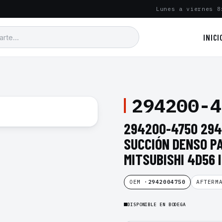
Lunes a viernes 8
INICI
294200-4
294200-4750 294
SUCCIÓN DENSO P
MITSUBISHI 4D56 
OEM ·
2942004750
AFTERM
DISPONIBLE EN BODEGA