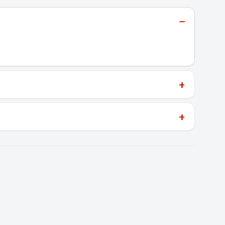
−
+
+