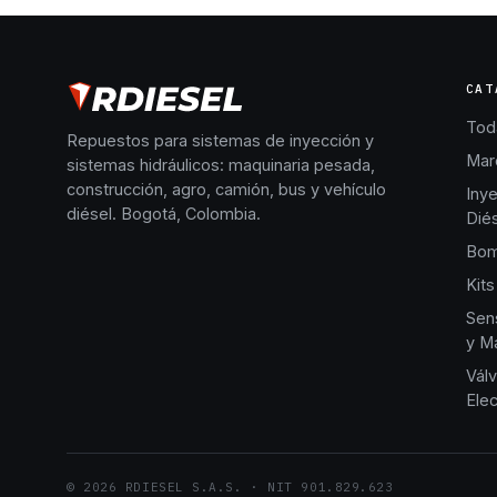
CAT
Toda
Repuestos para sistemas de inyección y
Mar
sistemas hidráulicos: maquinaria pesada,
construcción, agro, camión, bus y vehículo
Iny
diésel. Bogotá, Colombia.
Dié
Bom
Kits
Sen
y Ma
Válv
Elec
©
2026
RDIESEL S.A.S.
· NIT
901.829.623