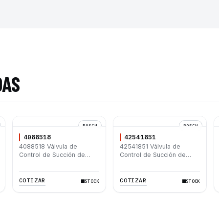
DAS
BOSCH
BOSCH
4088518
42541851
4088518 Válvula de
42541851 Válvula de
Control de Succión de
Control de Succión de
Bomba de Combustible de
Bomba de Combustible de
Alta Presión BOSCH
Alta Presión BOSCH
COTIZAR
COTIZAR
STOCK
STOCK