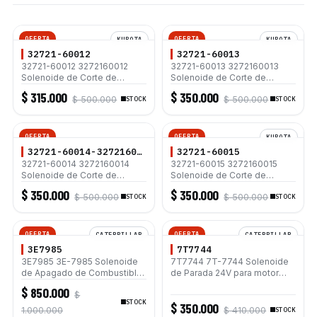
OFERTA
OFERTA
KUBOTA
KUBOTA
32721-60012
32721-60013
32721-60012 3272160012
32721-60013 3272160013
Solenoide de Corte de
Solenoide de Corte de
Combustible 12V para Motor
Combustible 12V para Motor
$ 315.000
$ 350.000
$ 500.000
$ 500.000
Kubota D905 D1005 D1105
STOCK
Kubota D905 D1005 D1105
STOCK
V1205 V1305 V1505 V2203
V1205 V1305 V1505 V2203
OFERTA
OFERTA
KUBOTA
32721-60014-3272160014
32721-60015
32721-60014 3272160014
32721-60015 3272160015
Solenoide de Corte de
Solenoide de Corte de
Combustible 12V para Motor
Combustible 12V para Motor
$ 350.000
$ 350.000
$ 500.000
$ 500.000
Kubota D905 D1005 D1105
STOCK
Kubota D905 D1005 D1105
STOCK
V1205 V1305 V1505 V2203
V1205 V1305 V1505 V2203
OFERTA
OFERTA
CATERPILLAR
CATERPILLAR
3E7985
7T7744
3E7985 3E-7985 Solenoide
7T7744 7T-7744 Solenoide
de Apagado de Combustible
de Parada 24V para motor
para caterpillar 330 330-A
Caterpillar 3114 3116 3126
$ 850.000
$
330B 12G 12H 140G 140H
STOCK
$ 350.000
1.000.000
$ 410.000
STOCK