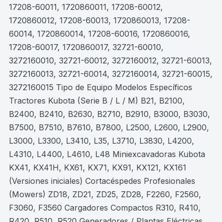
17208-60011, 1720860011, 17208-60012,
1720860012, 17208-60013, 1720860013, 17208-
60014, 1720860014, 17208-60016, 1720860016,
17208-60017, 1720860017, 32721-60010,
3272160010, 32721-60012, 3272160012, 32721-60013,
3272160013, 32721-60014, 3272160014, 32721-60015,
3272160015 Tipo de Equipo Modelos Específicos
Tractores Kubota (Serie B / L / M) B21, B2100,
B2400, B2410, B2630, B2710, B2910, B3000, B3030,
B7500, B7510, B7610, B7800, L2500, L2600, L2900,
L3000, L3300, L3410, L35, L3710, L3830, L4200,
L4310, L4400, L4610, L48 Miniexcavadoras Kubota
KX41, KX41H, KX61, KX71, KX91, KX121, KX161
(Versiones iniciales) Cortacéspedes Profesionales
(Mowers) ZD18, ZD21, ZD25, ZD28, F2260, F2560,
F3060, F3560 Cargadores Compactos R310, R410,
R420, R510, R520 Generadores / Plantas Eléctricas