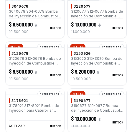
CATERPILLAR
CATERPILLAR
3040678
3120677
3040678 304-0678 Bomba
3120677 312-0677 Bomba de
de Inyección de Combustible
Inyección de Combustible
para Motores Caterpillar C9
para Motores Caterpillar C7
$ 9.500.000
$ 10.000.000
$
$
Bulldozers D6R D6T D7R
C9 Excavadoras 325D L 330D
STOCK
STOCK
L 330C L 336D L Bulldozers
10.500.000
11.000.000
D6R D6T D7R
OFERTA
OFERTA
CATERPILLAR
CATERPILLAR
3120678
3153020
3120678 312-0678 Bomba de
3153020 315-3020 Bomba de
Inyección de Combustible
Inyección de Combustible
para Motores Caterpillar C9
para Motores Caterpillar C4.4
$ 9.500.000
$ 9.200.000
$
$
Bulldozers D6R D6T D7R
C6.6 Retrocargadoras 420E
STOCK
STOCK
430E 450E Bulldozers D3K XL
10.500.000
10.500.000
D4K XL D5K LGP
OFERTA
CATERPILLAR
CATERPILLAR
3178021
3190677
3178021 317-8021 Bomba de
3190677 319-0677 Bomba
Inyección para Caterpillar
de Inyección de Combustible
C6.6 320D 120M 12M D6N
para Motores Caterpillar C7
$ 10.000.000
$
D6K XL
C9 Excavadoras 325D L 330D
STOCK
L 330C L 336D L Bulldozers
COTIZAR
11.000.000
STOCK
D6R D6T D7R