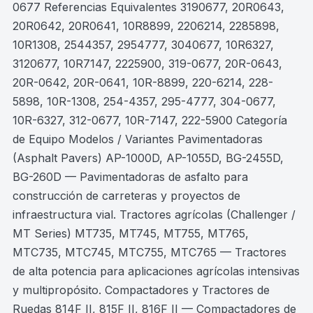
0677 Referencias Equivalentes 3190677, 20R0643,
20R0642, 20R0641, 10R8899, 2206214, 2285898,
10R1308, 2544357, 2954777, 3040677, 10R6327,
3120677, 10R7147, 2225900, 319-0677, 20R-0643,
20R-0642, 20R-0641, 10R-8899, 220-6214, 228-
5898, 10R-1308, 254-4357, 295-4777, 304-0677,
10R-6327, 312-0677, 10R-7147, 222-5900 Categoría
de Equipo Modelos / Variantes Pavimentadoras
(Asphalt Pavers) AP-1000D, AP-1055D, BG-2455D,
BG-260D — Pavimentadoras de asfalto para
construcción de carreteras y proyectos de
infraestructura vial. Tractores agrícolas (Challenger /
MT Series) MT735, MT745, MT755, MT765,
MTC735, MTC745, MTC755, MTC765 — Tractores
de alta potencia para aplicaciones agrícolas intensivas
y multipropósito. Compactadores y Tractores de
Ruedas 814F II, 815F II, 816F II — Compactadores de