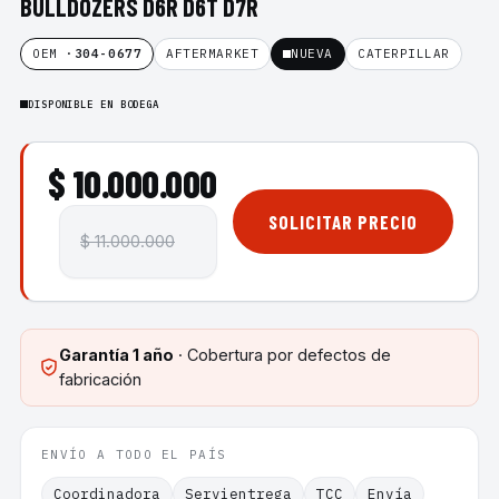
BULLDOZERS D6R D6T D7R
OEM ·
304-0677
AFTERMARKET
NUEVA
CATERPILLAR
DISPONIBLE EN BODEGA
$ 10.000.000
SOLICITAR PRECIO
$ 11.000.000
Garantía
1 año
· Cobertura por defectos de
fabricación
ENVÍO A TODO EL PAÍS
Coordinadora
Servientrega
TCC
Envía