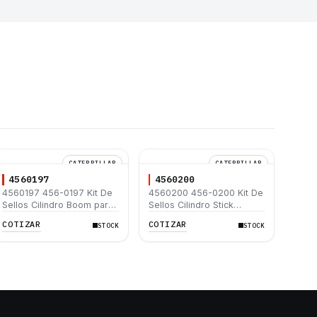
CATERPILLAR
CATERPILLAR
4560197
4560200
4560197 456-0197 Kit De
4560200 456-0200 Kit De
Sellos Cilindro Boom para
Sellos Cilindro Stick
Caterpillar 320D 320D L
Caterpillar 320D 320D L
COTIZAR
COTIZAR
STOCK
STOCK
320D2 320D2 L
320D2 320D2 L