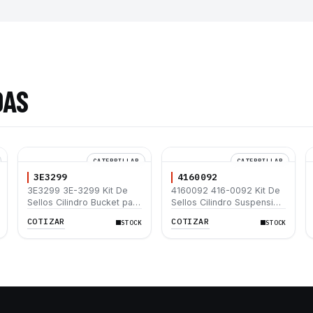
DAS
CATERPILLAR
CATERPILLAR
3E3299
4160092
3E3299 3E-3299 Kit De
4160092 416-0092 Kit De
Sellos Cilindro Bucket para
Sellos Cilindro Suspension
Caterpillar 416B 416C
Caterpillar 725 730 735
COTIZAR
COTIZAR
STOCK
STOCK
428B 428C 438C
740