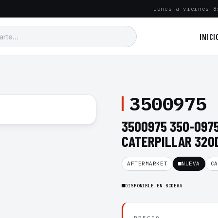
Lunes a viernes 8
INICI
3500975
3500975 350-0975
CATERPILLAR 320
AFTERMARKET
NUEVA
CA
DISPONIBLE EN BODEGA