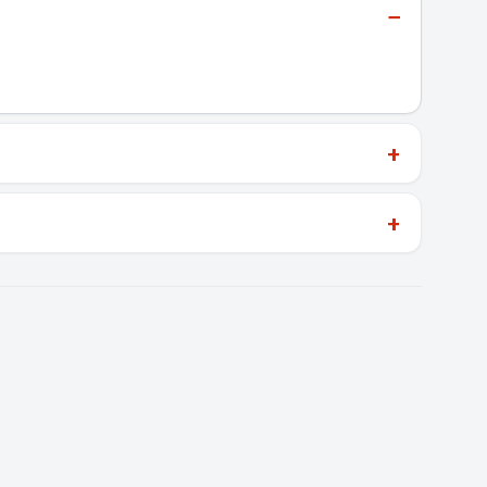
−
+
+