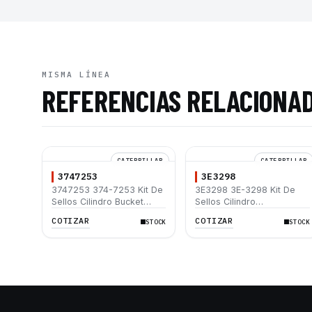
MISMA LÍNEA
REFERENCIAS RELACIONA
CATERPILLAR
CATERPILLAR
3747253
3E3298
3747253 374-7253 Kit De
3E3298 3E-3298 Kit De
Sellos Cilindro Bucket
Sellos Cilindro
Caterpillar 307B 308C
estabilizador Caterpillar
COTIZAR
COTIZAR
STOCK
STOCK
308E SR 312C L
416 416C 426 426C 428
436 436C