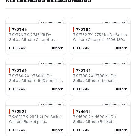
CATERPILLAR
CATERPILLAR
7X2746
7X2752
7X2746 7X-2746 Kit De
7X2752 7X-2752 Kit De Sellos
Sellos Cilindro Caterpillar
Cilindro Caterpillar 120G 12G
120G 12G 130G 140G 160G
130G 140G 160G
COTIZAR
COTIZAR
STOCK
STOCK
CATERPILLAR
CATERPILLAR
7X2760
7X2798
7X2760 7X-2760 Kit De
7X2798 7X-2798 Kit De
Sellos Cilindro Lift Caterpillar
Sellos Cilindro Lift para
120H 120K 120M 12G 12H 12K
Caterpillar 14G D4H D4H III
COTIZAR
COTIZAR
STOCK
STOCK
12M
D4H XL D5H
CATERPILLAR
CATERPILLAR
7X2821
7Y4698
7X2821 7X-2821 Kit De Sellos
7Y4698 7Y-4698 Kit De
Cilindro Bucket para
Sellos Cilindro Bucket
Caterpillar 416 426 428
Caterpillar 325B L 330B L
COTIZAR
COTIZAR
STOCK
STOCK
345B 345B L