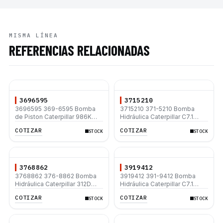
MISMA LÍNEA
REFERENCIAS RELACIONADAS
3696595
3715210
3696595 369-6595 Bomba
3715210 371-5210 Bomba
de Piston Caterpillar 986K
Hidráulica Caterpillar C7.1
986H
312D 312D L 320D 320D L
COTIZAR
COTIZAR
STOCK
STOCK
320C 330D2 L 330D2
3768862
3919412
3768862 376-8862 Bomba
3919412 391-9412 Bomba
Hidráulica Caterpillar 312D
Hidráulica Caterpillar C7.1
312D L 320D 320D L 320D2
312D 312D L 320D 320D L
COTIZAR
COTIZAR
STOCK
STOCK
320D2 L C7.1
330D2 L 330D2