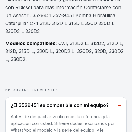
con RDiesel para mas información Contactarse con
un Asesor . 3529451 352-9451 Bomba Hidráulica
Caterpillar C7.1 312D 312D L 315D L 320D 320D L
330D2 L 330D2
Modelos compatibles:
C7.1, 312D2 L, 312D2, 312D L,
312D, 315D L, 320D L, 320D2 L, 320D2, 320D, 330D2
L, 330D2
.
PREGUNTAS FRECUENTES
−
¿El 3529451 es compatible con mi equipo?
Antes de despachar verificamos la referencia y la
aplicación con usted. Si tiene dudas, escríbanos por
WhatsApp el modelo y la serie del equipo, y le