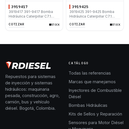
3919417
3919425
3919417 391-9417 Bomba
3919425 391-9425 Bomba
Hidráulica Caterpillar C7.1
Hidráulica Caterpillar C7.1
312D 312D L 320D 320D L
312D 312D L 315D L 320D
COTIZAR
COTIZAR
STOCK
STOCK
330D2 L 330D2
320D L 330D2 L 330D2
CATÁLOGO
Todas las referencias
Repuestos para sistemas
Marcas que manejamos
de inyección y sistemas
hidráulicos: maquinaria
Inyectores de Combustible
pesada, construcción, agro,
Diésel
camión, bus y vehículo
Bombas Hidráulicas
diésel. Bogotá, Colombia.
Kits de Sellos y Reparación
Sensores para Motor Diésel
y Maquinaria