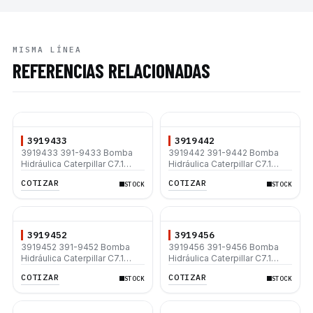
MISMA LÍNEA
REFERENCIAS RELACIONADAS
3919433
3919442
3919433 391-9433 Bomba
3919442 391-9442 Bomba
Hidráulica Caterpillar C7.1
Hidráulica Caterpillar C7.1
312D 312D L 315D L 320D
312D 312D L 315D L 320D
COTIZAR
COTIZAR
STOCK
STOCK
320D L 330D2 L 330D2
320D L 330D2 L 330D2
3919452
3919456
3919452 391-9452 Bomba
3919456 391-9456 Bomba
Hidráulica Caterpillar C7.1
Hidráulica Caterpillar C7.1
312D 312D L 315D L 320D
312D 312D L 315D L 320D
COTIZAR
COTIZAR
STOCK
STOCK
320D L 330D2 L 330D2
320D L 330D2 L 330D2