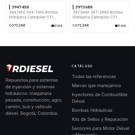
3947450
3973680
3947450 394-7450 Bomba
3973680 397-3680 Bomba
Hidráulica Caterpillar C7.1
Hidráulica Caterpillar C7.1
312D 312D L 315D L 320D
312D 312D L 320D 320D L
COTIZAR
COTIZAR
STOCK
STOCK
320D L 330D2 L 330D2
315D L 330D2 L 330D2
CATÁLOGO
Todas las referencias
Repuestos para sistemas
Marcas que manejamos
de inyección y sistemas
hidráulicos: maquinaria
Inyectores de Combustible
pesada, construcción, agro,
Diésel
camión, bus y vehículo
Bombas Hidráulicas
diésel. Bogotá, Colombia.
Kits de Sellos y Reparación
Sensores para Motor Diésel
y Maquinaria