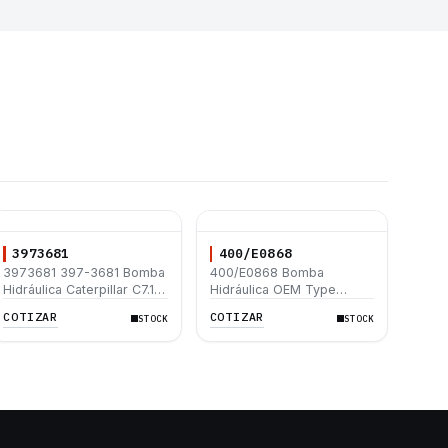
3973681
400/E0868
3973681 397-3681 Bomba
400/E0868 Bomba
Hidráulica Caterpillar C7.1
Hidráulica OEM Type
312D 312D L 315D L 320D
Parker Eje Cuña Giro
COTIZAR
COTIZAR
STOCK
STOCK
320D L 330D2 L 330D2
Izquierdo 33/29cc JCB
3CX