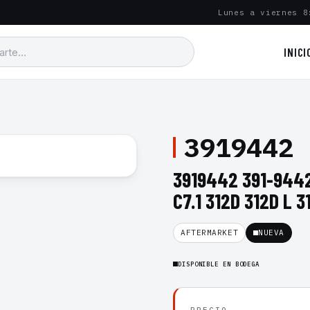
Lunes a viernes 8
INICI
3919442
3919442 391-944
C7.1 312D 312D L 
AFTERMARKET
NUEVA
DISPONIBLE EN BODEGA