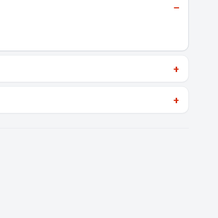
−
+
+