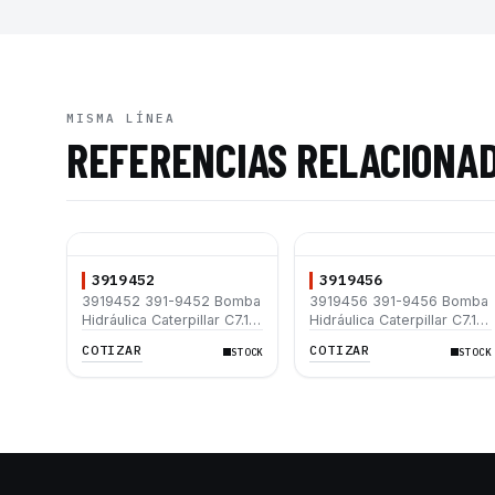
MISMA LÍNEA
REFERENCIAS RELACIONA
3919452
3919456
3919452 391-9452 Bomba
3919456 391-9456 Bomba
Hidráulica Caterpillar C7.1
Hidráulica Caterpillar C7.1
312D 312D L 315D L 320D
312D 312D L 315D L 320D
COTIZAR
COTIZAR
STOCK
STOCK
320D L 330D2 L 330D2
320D L 330D2 L 330D2