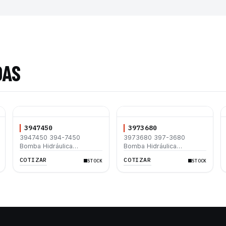
DAS
3947450
3973680
3947450 394-7450
3973680 397-3680
Bomba Hidráulica
Bomba Hidráulica
Caterpillar C7.1 312D 312D
Caterpillar C7.1 312D 312D
COTIZAR
COTIZAR
STOCK
STOCK
L 315D L 320D 320D L
L 320D 320D L 315D L
330D2 L 330D2
330D2 L 330D2