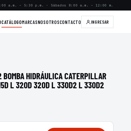
:00 a.m. – 5:30 p.m. · Sábados 8:00 a.m. – 12:00 m.
O
CATÁLOGO
MARCAS
NOSOTROS
CONTACTO
INGRESAR
2 BOMBA HIDRÁULICA CATERPILLAR
315D L 320D 320D L 330D2 L 330D2