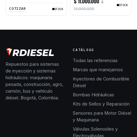
$ 11.000.000
$
336D2 L
Caterpillar 120G
STOCK
COTIZAR
13.000.000
STOCK
CATÁLOGO
Todas las referencias
Repuestos para sistemas
Marcas que manejamos
de inyección y sistemas
hidráulicos: maquinaria
Inyectores de Combustible
pesada, construcción, agro,
Diésel
camión, bus y vehículo
Bombas Hidráulicas
diésel. Bogotá, Colombia.
Kits de Sellos y Reparación
Sensores para Motor Diésel
y Maquinaria
Válvulas Solenoides y
Electroválvulas