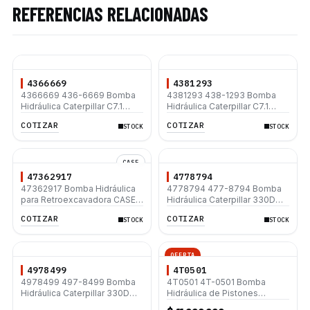
REFERENCIAS RELACIONADAS
4366669
4381293
4366669 436-6669 Bomba
4381293 438-1293 Bomba
Hidráulica Caterpillar C7.1
Hidráulica Caterpillar C7.1
312D 312D L 320D 320D L
312D 312D L 315D L 320D
COTIZAR
COTIZAR
STOCK
STOCK
315D L 330D2 L 330D2
320D L 330D2 L 330D2
CASE
47362917
4778794
47362917 Bomba Hidráulica
4778794 477-8794 Bomba
para Retroexcavadora CASE
Hidráulica Caterpillar 330D
580M 580SM 580LE 580LXT
330D L 336D 336D L 336D2
COTIZAR
COTIZAR
STOCK
STOCK
52 cc/rev 28.5 gpm 17 Dientes
336D2 L
Estriados
OFERTA
4978499
4T0501
4978499 497-8499 Bomba
4T0501 4T-0501 Bomba
Hidráulica Caterpillar 330D
Hidráulica de Pistones
330D L 336D 336D L 336D2
Axiales para Motoniveladora