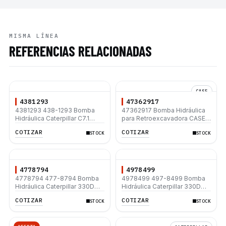
MISMA LÍNEA
REFERENCIAS RELACIONADAS
CASE
4381293
47362917
4381293 438-1293 Bomba
47362917 Bomba Hidráulica
Hidráulica Caterpillar C7.1
para Retroexcavadora CASE
312D 312D L 315D L 320D
580M 580SM 580LE 580LXT
COTIZAR
COTIZAR
STOCK
STOCK
320D L 330D2 L 330D2
52 cc/rev 28.5 gpm 17 Dientes
Estriados
4778794
4978499
4778794 477-8794 Bomba
4978499 497-8499 Bomba
Hidráulica Caterpillar 330D
Hidráulica Caterpillar 330D
330D L 336D 336D L 336D2
330D L 336D 336D L 336D2
COTIZAR
COTIZAR
STOCK
STOCK
336D2 L
336D2 L