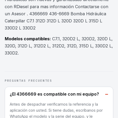
con RDiesel para mas información Contactarse con
un Asesor . 4366669 436-6669 Bomba Hidráulica
Caterpillar C7.1 312D 312D L 320D 320D L 315D L
330D2 L 330D2
Modelos compatibles:
C7.1, 320D2 L, 320D2, 320D L,
320D, 312D L, 312D2 L, 312D2, 312D, 315D L, 330D2 L,
330D2
.
PREGUNTAS FRECUENTES
−
¿El 4366669 es compatible con mi equipo?
Antes de despachar verificamos la referencia y la
aplicación con usted. Si tiene dudas, escríbanos por
WhatsApp el modelo y la serie del equipo, y le