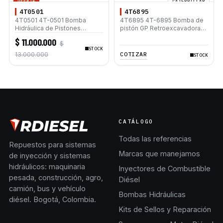
OFERTA
CATERPILLAR
4T0501
4T6895
4T0501 4T-0501 Bomba
4T6895 4T-6895 Bomba de
Hidráulica de Pistones
pistón GP Retroexcavadora
Axiales para Motoniveladora
Caterpillar® 416 428
$ 11.000.000
$
Caterpillar 120G
STOCK
COTIZAR
13.000.000
STOCK
CATÁLOGO
Todas las referencias
Repuestos para sistemas
Marcas que manejamos
de inyección y sistemas
hidráulicos: maquinaria
Inyectores de Combustible
pesada, construcción, agro,
Diésel
camión, bus y vehículo
Bombas Hidráulicas
diésel. Bogotá, Colombia.
Kits de Sellos y Reparación