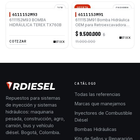
OFERTA
JCB
CASAPPA
6111152M93
6111153M91
6111152M93 BOMBA
6111153M91 Bomba Hidráulica
HIDRÁULICA TEREX TX760B
OEM para Retroexcavadoras
Terex 820 860 TX760B
$ 9.500.000
$
TX860B 960
STOCK
COTIZAR
11.000.000
STOCK
CATÁLOGO
Todas las referencias
Repuestos para sistemas
Marcas que manejamos
de inyección y sistemas
hidráulicos: maquinaria
Inyectores de Combustible
pesada, construcción, agro,
Diésel
camión, bus y vehículo
Bombas Hidráulicas
diésel. Bogotá, Colombia.
Kits de Sellos y Reparación