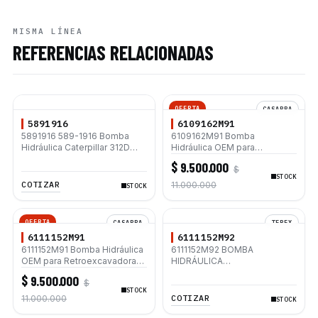
MISMA LÍNEA
REFERENCIAS RELACIONADAS
OFERTA
CASAPPA
5891916
6109162M91
5891916 589-1916 Bomba
6109162M91 Bomba
Hidráulica Caterpillar 312D
Hidráulica OEM para
312D L 320D 320D L 320D2
Retroexcavadoras Terex 820
$ 9.500.000
$
320D2 L C7.1
860 TX760B TX860B 960
STOCK
COTIZAR
11.000.000
STOCK
OFERTA
CASAPPA
TEREX
6111152M91
6111152M92
6111152M91 Bomba Hidráulica
6111152M92 BOMBA
OEM para Retroexcavadoras
HIDRÁULICA
Terex 820 860 TX760B
RETROEXCAVADORA TEREX
$ 9.500.000
$
TX860B 960
TX760B
STOCK
COTIZAR
11.000.000
STOCK